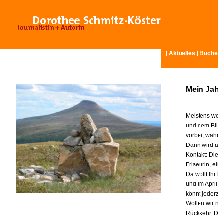
|
Aktuelles
|
Büche
Mein Ja
Meistens we
und dem Bli
vorbei, wäh
Dann wird am
Kontakt: Di
Friseurin, 
Da wollt Ih
und im Apri
könnt jeder
Wollen wir n
Rückkehr. D