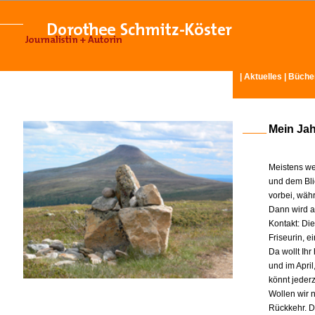
|
Aktuelles
|
Büche
Mein Ja
Meistens we
und dem Bli
vorbei, wäh
Dann wird am
Kontakt: Di
Friseurin, 
Da wollt Ih
und im Apri
könnt jeder
Wollen wir n
Rückkehr. D