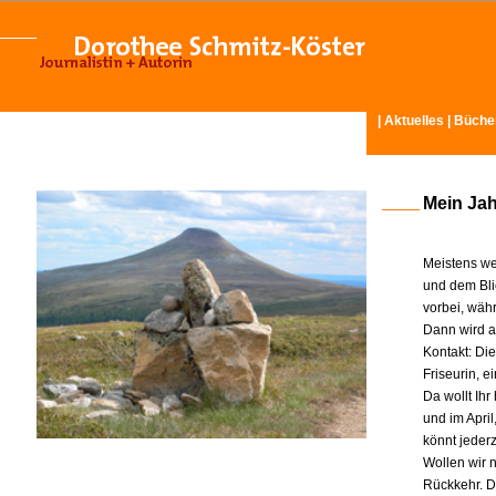
|
Aktuelles
|
Büche
Mein Ja
Meistens we
und dem Bli
vorbei, wäh
Dann wird am
Kontakt: Di
Friseurin, 
Da wollt Ih
und im Apri
könnt jeder
Wollen wir n
Rückkehr. D