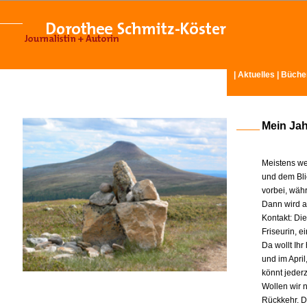
|
Aktuelles
|
Büche
Mein Ja
Meistens we
und dem Bli
vorbei, wäh
Dann wird am
Kontakt: Di
Friseurin, 
Da wollt Ih
und im Apri
könnt jeder
Wollen wir n
Rückkehr. D