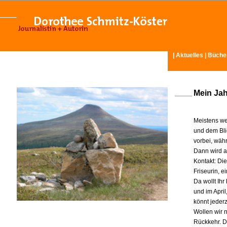
|
Aktuelles
|
Büche
Mein Ja
Meistens we
und dem Bli
vorbei, wäh
Dann wird am
Kontakt: Di
Friseurin, 
Da wollt Ih
und im Apri
könnt jeder
Wollen wir n
Rückkehr. D