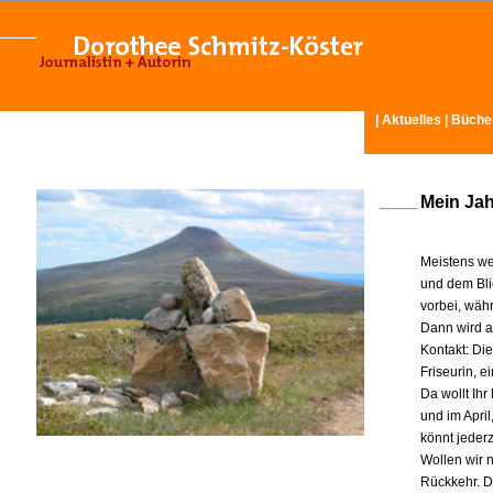
|
Aktuelles
|
Büche
Mein Ja
Meistens we
und dem Bli
vorbei, wäh
Dann wird am
Kontakt: Di
Friseurin, 
Da wollt Ih
und im Apri
könnt jeder
Wollen wir n
Rückkehr. D