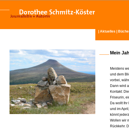
|
Aktuelles
|
Büche
Mein Ja
Meistens we
und dem Bli
vorbei, wäh
Dann wird am
Kontakt: Di
Friseurin, 
Da wollt Ih
und im Apri
könnt jeder
Wollen wir n
Rückkehr. D