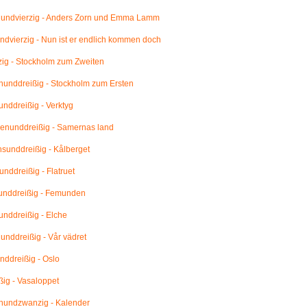
undvierzig - Anders Zorn und Emma Lamm
dvierzig - Nun ist er endlich kommen doch
ig - Stockholm zum Zweiten
unddreißig - Stockholm zum Ersten
nddreißig - Verktyg
enunddreißig - Samernas land
unddreißig - Kålberget
nddreißig - Flatruet
unddreißig - Femunden
nddreißig - Elche
nddreißig - Vår vädret
ddreißig - Oslo
ig - Vasaloppet
undzwanzig - Kalender