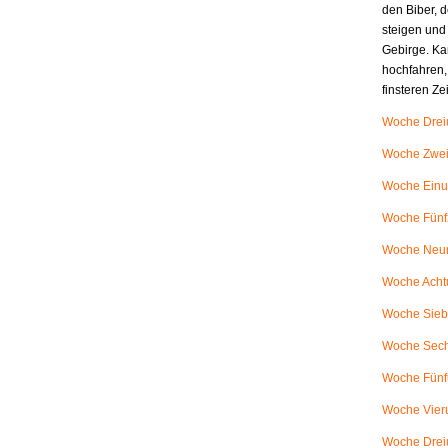
den Biber, d
steigen und
Gebirge. Ka
hochfahren,
finsteren Z
Woche Dreiu
Woche Zweiu
Woche Einu
Woche Fünfz
Woche Neunu
Woche Achtu
Woche Siebe
Woche Sech
Woche Fünfu
Woche Vieru
Woche Dreiu