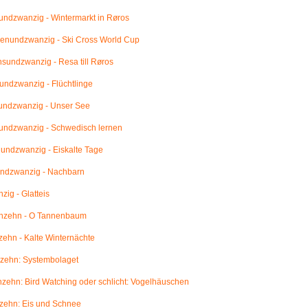
ndzwanzig - Wintermarkt in Røros
enundzwanzig - Ski Cross World Cup
undzwanzig - Resa till Røros
ndzwanzig - Flüchtlinge
undzwanzig - Unser See
undzwanzig - Schwedisch lernen
ndzwanzig - Eiskalte Tage
ndzwanzig - Nachbarn
ig - Glatteis
nzehn - O Tannenbaum
ehn - Kalte Winternächte
zehn: Systembolaget
ehn: Bird Watching oder schlicht: Vogelhäuschen
zehn: Eis und Schnee