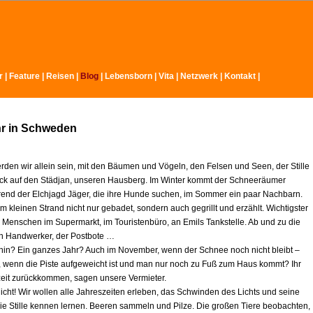
r
|
Feature
|
Reisen
|
Blog
|
Lebensborn
|
Vita
|
Netzwerk
|
Kontakt
|
hr in Schweden
rden wir allein sein, mit den Bäumen und Vögeln, den Felsen und Seen, der Stille
ck auf den Städjan, unseren Hausberg. Im Winter kommt der Schneeräumer
rend der Elchjagd Jäger, die ihre Hunde suchen, im Sommer ein paar Nachbarn.
 kleinen Strand nicht nur gebadet, sondern auch gegrillt und erzählt. Wichtigster
e Menschen im Supermarkt, im Touristenbüro, an Emils Tankstelle. Ab und zu die
ein Handwerker, der Postbote …
r hin? Ein ganzes Jahr? Auch im November, wenn der Schnee noch nicht bleibt –
l, wenn die Piste aufgeweicht ist und man nur noch zu Fuß zum Haus kommt? Ihr
zeit zurückkommen, sagen unsere Vermieter.
icht! Wir wollen alle Jahreszeiten erleben, das Schwinden des Lichts und seine
ie Stille kennen lernen. Beeren sammeln und Pilze. Die großen Tiere beobachten,