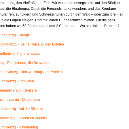
en Luchs, den Vielfraß, den Elch. Wir wollen unterwegs sein, auf den Städjan
 auf die Elgåhogna. Durch die Femundsmarka wandern, und das Rondane-
nufahren, auf Skiern und Schneeschuhen durch den Wald – oder zum Idre Fjäll
 in die Loipen steigen. Und mal einen Hundeschlitten mieten. Für die ganz
eiten haben wir 50 Bücher dabei und 2 Computer … Wo also ist das Problem?
ndfünfzig - Stängt!
ndfünfzig - Kleine Reise zu den Lofoten
ndfünfzig - Panoramaweg
ig - Die spinnen, die Schweden
ndvierzig - Bird watching zum Zweiten
ndvierzig - Lomviken
nundvierzig - Rentiere
sundvierzig - Midsommar
ndvierzig - Auf der Skipiste
ndvierzig - Brandtorn Bunkris
ndvierzig - Nationaldag