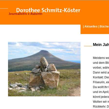
|
Aktuelles
|
Büche
Mein Ja
Meistens we
und dem Bli
vorbei, wäh
Dann wird am
Kontakt: Di
Friseurin, 
Da wollt Ih
und im Apri
könnt jeder
Wollen wir n
Rückkehr. D