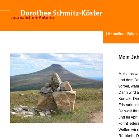
|
Aktuelles
|
Büche
Mein Ja
Meistens we
und dem Bli
vorbei, wäh
Dann wird am
Kontakt: Di
Friseurin, 
Da wollt Ih
und im Apri
könnt jeder
Wollen wir n
Rückkehr. D