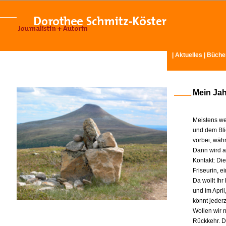
|
Aktuelles
|
Büche
Mein Ja
Meistens we
und dem Bli
vorbei, wäh
Dann wird am
Kontakt: Di
Friseurin, 
Da wollt Ih
und im Apri
könnt jeder
Wollen wir n
Rückkehr. D