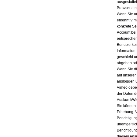
ausgestatte
Browser ein
Wenn Sie un
erkennt Vim
konkrete Se
Account bei
entsprechen
Benutzerkon
Information
geschieht u
abgeben ode
Wenn Sie di
auf unserer
ausloggen u
Vimeo geben
der Daten d
Auskunft/Wi
Sie können 
Erhebung, V
Berichtigun
unentgeltli
Berichtigun
diesem Ansp