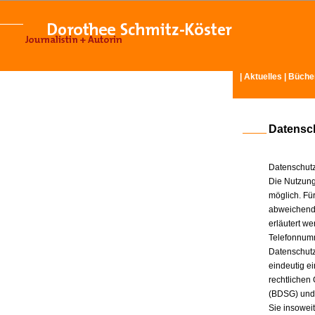
|
Aktuelles
|
Büche
Datensc
Datenschutz
Die Nutzung
möglich. Für
abweichende
erläutert w
Telefonnum
Datenschutz
eindeutig e
rechtlichen
(BDSG) und
Sie insowei