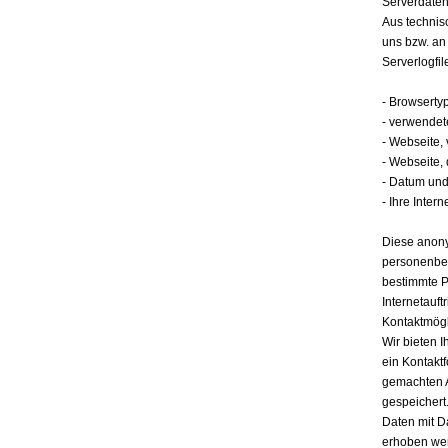
Serverdate
Aus technis
uns bzw. an
Serverlogfil
- Browserty
- verwendet
- Webseite,
- Webseite,
- Datum und 
- Ihre Intern
Diese anony
personenbez
bestimmte P
Internetauft
Kontaktmögl
Wir bieten I
ein Kontakt
gemachten 
gespeichert.
Daten mit D
erhoben werd