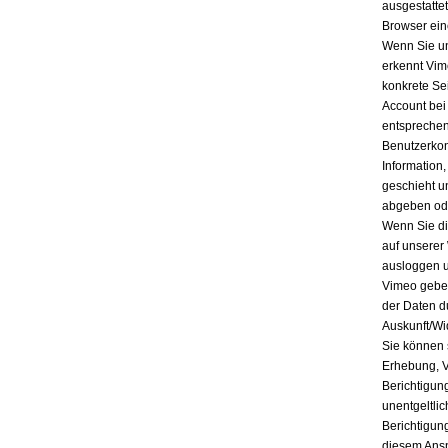
ausgestatte
Browser ein
Wenn Sie un
erkennt Vim
konkrete Se
Account bei
entsprechen
Benutzerkon
Information
geschieht u
abgeben ode
Wenn Sie di
auf unserer
ausloggen u
Vimeo geben
der Daten d
Auskunft/Wi
Sie können 
Erhebung, V
Berichtigun
unentgeltli
Berichtigun
diesem Ansp