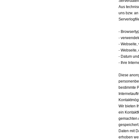
Serverdate
Aus technis
uns bzw. an
Serverlogfil
- Browserty
- verwendet
- Webseite,
- Webseite,
- Datum und 
- Ihre Intern
Diese anony
personenbez
bestimmte P
Internetauft
Kontaktmögl
Wir bieten I
ein Kontakt
gemachten 
gespeichert.
Daten mit D
erhoben werd