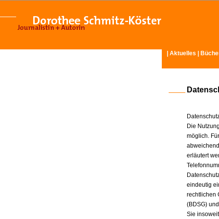
|
Aktuelles
|
Büche
Datensc
Datenschutz
Die Nutzung
möglich. Für
abweichende
erläutert w
Telefonnum
Datenschutz
eindeutig e
rechtlichen
(BDSG) und
Sie insowei