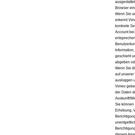
ausgestatte
Browser ein
Wenn Sie un
erkennt Vim
konkrete Se
Account bei
entsprechen
Benutzerkon
Information
geschieht u
abgeben ode
Wenn Sie di
auf unserer
ausloggen u
Vimeo geben
der Daten d
Auskunft/Wi
Sie können 
Erhebung, V
Berichtigun
unentgeltli
Berichtigun
diesem Ansp