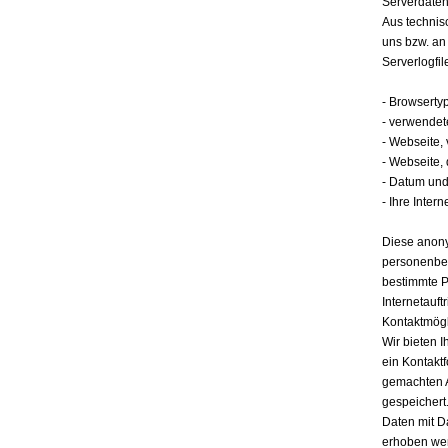
Serverdate
Aus technis
uns bzw. an
Serverlogfil
- Browserty
- verwendet
- Webseite,
- Webseite,
- Datum und 
- Ihre Intern
Diese anony
personenbez
bestimmte P
Internetauft
Kontaktmögl
Wir bieten I
ein Kontakt
gemachten 
gespeichert.
Daten mit D
erhoben werd