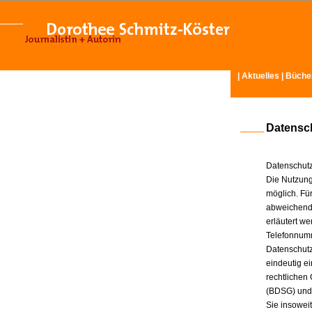
|
Aktuelles
|
Büche
Datensc
Datenschutz
Die Nutzung
möglich. Für
abweichende
erläutert w
Telefonnum
Datenschutz
eindeutig e
rechtlichen
(BDSG) und
Sie insowei