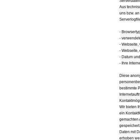
Serverdate
Aus technis
uns bzw. an
Serverlogfil
- Browserty
- verwendet
- Webseite,
- Webseite,
- Datum und 
- Ihre Intern
Diese anony
personenbez
bestimmte P
Internetauft
Kontaktmögl
Wir bieten I
ein Kontakt
gemachten 
gespeichert.
Daten mit D
erhoben werd