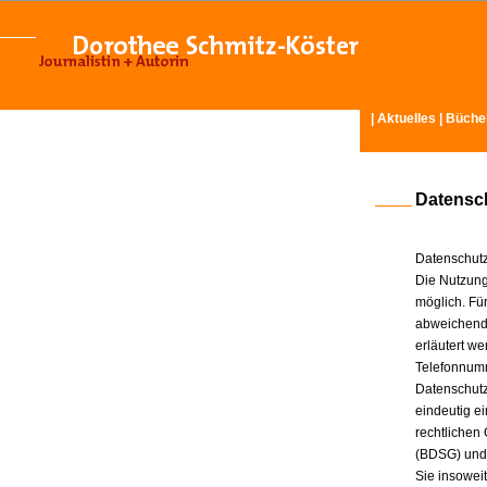
|
Aktuelles
|
Büche
Datensc
Datenschutz
Die Nutzung
möglich. Für
abweichende
erläutert w
Telefonnum
Datenschutz
eindeutig e
rechtlichen
(BDSG) und
Sie insowei