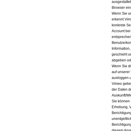
ausgestatte
Browser ein
Wenn Sie un
erkennt Vim
konkrete Se
Account bei
entsprechen
Benutzerkon
Information
geschieht u
abgeben ode
Wenn Sie di
auf unserer
ausloggen u
Vimeo geben
der Daten d
Auskunft/Wi
Sie können 
Erhebung, V
Berichtigun
unentgeltli
Berichtigun
diesem Ansp