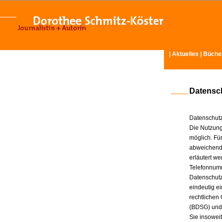
|
Aktuelles
|
Büche
Datensc
Datenschutz
Die Nutzung
möglich. Für
abweichende
erläutert w
Telefonnum
Datenschutz
eindeutig e
rechtlichen
(BDSG) und
Sie insowei