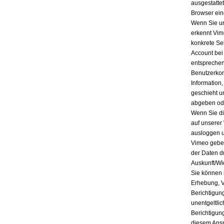
ausgestatte
Browser ein
Wenn Sie un
erkennt Vim
konkrete Se
Account bei
entsprechen
Benutzerkon
Information
geschieht u
abgeben ode
Wenn Sie di
auf unserer
ausloggen u
Vimeo geben
der Daten d
Auskunft/Wi
Sie können 
Erhebung, V
Berichtigun
unentgeltli
Berichtigun
diesem Ansp