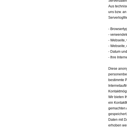
Serverdate
Aus technis
uns bzw. an
Serverlogfil
- Browserty
- verwendet
- Webseite,
- Webseite,
- Datum und 
- Ihre Intern
Diese anony
personenbez
bestimmte P
Internetauft
Kontaktmögl
Wir bieten I
ein Kontakt
gemachten 
gespeichert.
Daten mit D
erhoben werd