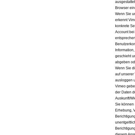
ausgestatte
Browser ein
Wenn Sie un
erkennt Vim
konkrete Se
Account bei
entsprechen
Benutzerkon
Information
geschieht u
abgeben ode
Wenn Sie di
auf unserer
ausloggen u
Vimeo geben
der Daten d
Auskunft/Wi
Sie können 
Erhebung, V
Berichtigun
unentgeltli
Berichtigun
diesem Ansp