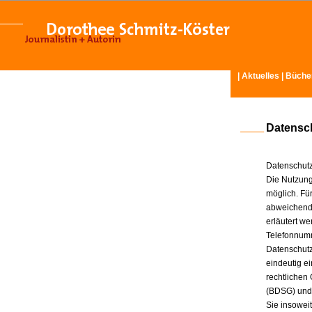
|
Aktuelles
|
Büche
Datensc
Datenschutz
Die Nutzung
möglich. Für
abweichende
erläutert w
Telefonnum
Datenschutz
eindeutig e
rechtlichen
(BDSG) und
Sie insowei