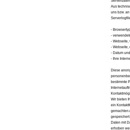
Serverdate
Aus technis
uns bzw. an
Serverlogfil
- Browserty
- verwendet
- Webseite,
- Webseite,
- Datum und 
- Ihre Intern
Diese anony
personenbez
bestimmte P
Internetauft
Kontaktmögl
Wir bieten I
ein Kontakt
gemachten 
gespeichert.
Daten mit D
erhoben werd