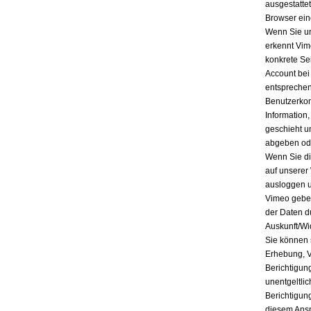
ausgestatte
Browser ein
Wenn Sie un
erkennt Vim
konkrete Se
Account bei
entsprechen
Benutzerkon
Information
geschieht u
abgeben ode
Wenn Sie di
auf unserer
ausloggen u
Vimeo geben
der Daten d
Auskunft/Wi
Sie können 
Erhebung, V
Berichtigun
unentgeltli
Berichtigun
diesem Ansp