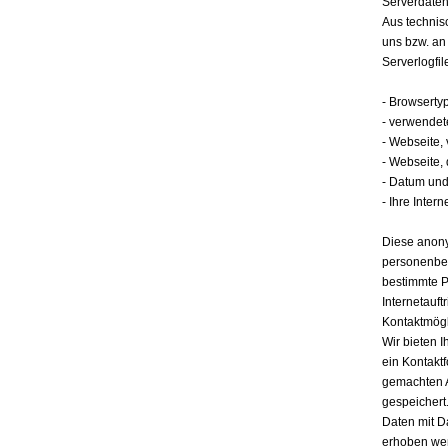
Serverdate
Aus technis
uns bzw. an
Serverlogfil
- Browserty
- verwendet
- Webseite,
- Webseite,
- Datum und 
- Ihre Intern
Diese anony
personenbez
bestimmte P
Internetauft
Kontaktmögl
Wir bieten I
ein Kontakt
gemachten 
gespeichert.
Daten mit D
erhoben werd