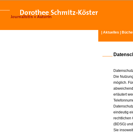
|
Aktuelles
|
Büche
Datensc
Datenschutz
Die Nutzung
möglich. Für
abweichende
erläutert w
Telefonnum
Datenschutz
eindeutig e
rechtlichen
(BDSG) und
Sie insowei