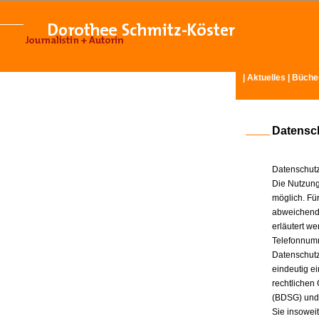
|
Aktuelles
|
Büche
Datensc
Datenschutz
Die Nutzung
möglich. Für
abweichende
erläutert w
Telefonnum
Datenschutz
eindeutig e
rechtlichen
(BDSG) und
Sie insowei