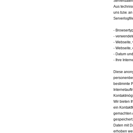
Serverdate
Aus technis
uns bzw. an
Serverlogfil
- Browserty
- verwendet
- Webseite,
- Webseite,
- Datum und 
- Ihre Intern
Diese anony
personenbez
bestimmte P
Internetauft
Kontaktmögl
Wir bieten I
ein Kontakt
gemachten 
gespeichert.
Daten mit D
erhoben werd