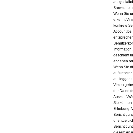
ausgestatte
Browser ein
Wenn Sie un
erkennt Vim
konkrete Se
Account bei
entsprechen
Benutzerkon
Information
geschieht u
abgeben ode
Wenn Sie di
auf unserer
ausloggen u
Vimeo geben
der Daten d
Auskunft/Wi
Sie können 
Erhebung, V
Berichtigun
unentgeltli
Berichtigun
diesem Ansp