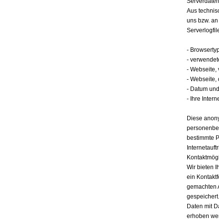
Serverdate
Aus technis
uns bzw. an
Serverlogfil
- Browserty
- verwendet
- Webseite,
- Webseite,
- Datum und 
- Ihre Intern
Diese anony
personenbez
bestimmte P
Internetauft
Kontaktmögl
Wir bieten I
ein Kontakt
gemachten 
gespeichert.
Daten mit D
erhoben werd