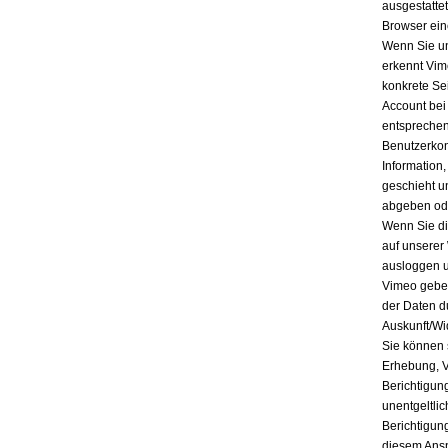
ausgestatte
Browser ein
Wenn Sie un
erkennt Vim
konkrete Se
Account bei
entsprechen
Benutzerkon
Information
geschieht u
abgeben ode
Wenn Sie di
auf unserer
ausloggen u
Vimeo geben
der Daten d
Auskunft/Wi
Sie können 
Erhebung, V
Berichtigun
unentgeltli
Berichtigun
diesem Ansp