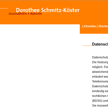
|
Aktuelles
|
Büche
Datensc
Datenschutz
Die Nutzung
möglich. Für
abweichende
erläutert w
Telefonnum
Datenschutz
eindeutig e
rechtlichen
(BDSG) und
Sie insowei