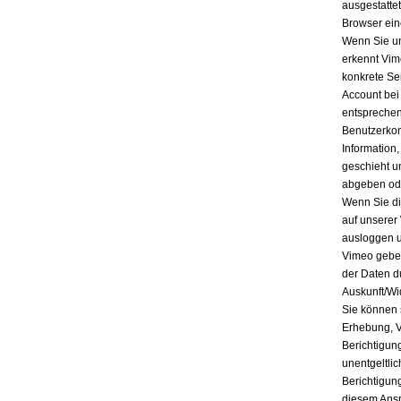
ausgestatte
Browser ein
Wenn Sie un
erkennt Vim
konkrete Se
Account bei
entsprechen
Benutzerkon
Information
geschieht u
abgeben ode
Wenn Sie di
auf unserer
ausloggen u
Vimeo geben
der Daten d
Auskunft/Wi
Sie können 
Erhebung, V
Berichtigun
unentgeltli
Berichtigun
diesem Ansp