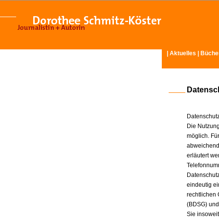
|
Aktuelles
|
Büche
Datensc
Datenschutz
Die Nutzung
möglich. Für
abweichende
erläutert w
Telefonnum
Datenschutz
eindeutig e
rechtlichen
(BDSG) und
Sie insowei