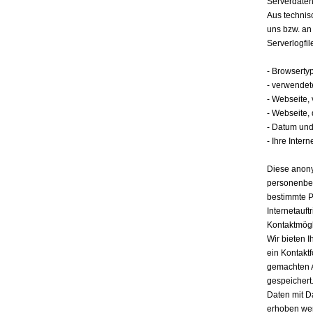
Serverdate
Aus technis
uns bzw. an
Serverlogfil
- Browserty
- verwendet
- Webseite,
- Webseite,
- Datum und 
- Ihre Intern
Diese anony
personenbez
bestimmte P
Internetauft
Kontaktmögl
Wir bieten I
ein Kontakt
gemachten 
gespeichert.
Daten mit D
erhoben werd