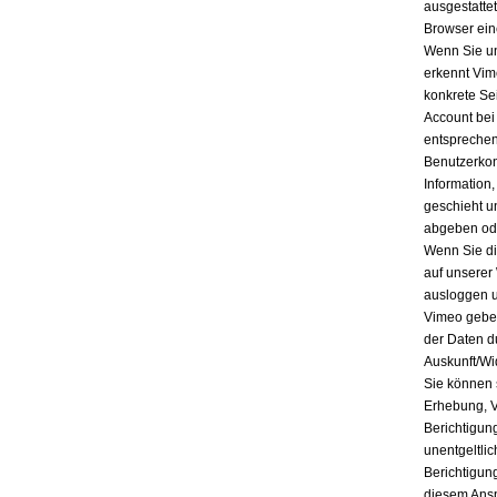
ausgestatte
Browser ein
Wenn Sie un
erkennt Vim
konkrete Se
Account bei
entsprechen
Benutzerkon
Information
geschieht u
abgeben ode
Wenn Sie di
auf unserer
ausloggen u
Vimeo geben
der Daten d
Auskunft/Wi
Sie können 
Erhebung, V
Berichtigun
unentgeltli
Berichtigun
diesem Ansp