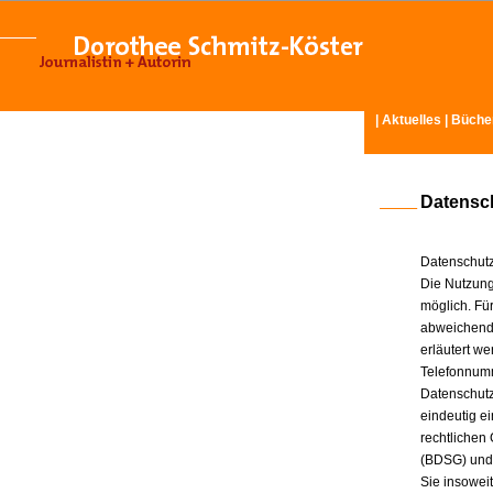
|
Aktuelles
|
Büche
Datensc
Datenschutz
Die Nutzung
möglich. Für
abweichende
erläutert w
Telefonnum
Datenschutz
eindeutig e
rechtlichen
(BDSG) und
Sie insowei