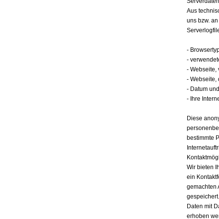
Serverdate
Aus technis
uns bzw. an
Serverlogfil
- Browserty
- verwendet
- Webseite,
- Webseite,
- Datum und 
- Ihre Intern
Diese anony
personenbez
bestimmte P
Internetauft
Kontaktmögl
Wir bieten I
ein Kontakt
gemachten 
gespeichert.
Daten mit D
erhoben werd