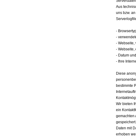
Serverdate
Aus technis
uns bzw. an
Serverlogfil
- Browserty
- verwendet
- Webseite,
- Webseite,
- Datum und 
- Ihre Intern
Diese anony
personenbez
bestimmte P
Internetauft
Kontaktmögl
Wir bieten I
ein Kontakt
gemachten 
gespeichert.
Daten mit D
erhoben werd