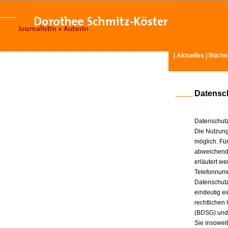
|
Aktuelles
|
Büche
Datensc
Datenschutz
Die Nutzung
möglich. Für
abweichende
erläutert w
Telefonnum
Datenschutz
eindeutig e
rechtlichen
(BDSG) und
Sie insowei