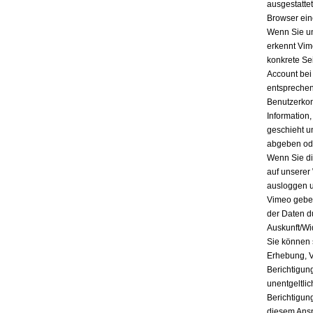
ausgestatte
Browser ein
Wenn Sie un
erkennt Vim
konkrete Se
Account bei
entsprechen
Benutzerkon
Information
geschieht u
abgeben ode
Wenn Sie di
auf unserer
ausloggen u
Vimeo geben
der Daten d
Auskunft/Wi
Sie können 
Erhebung, V
Berichtigun
unentgeltli
Berichtigun
diesem Ansp