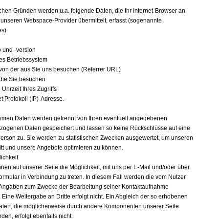
n
chen Gründen werden u.a. folgende Daten, die Ihr Internet-Browser an
 unseren Webspace-Provider übermittelt, erfasst (sogenannte
es):
p und -version
es Betriebssystem
 von der aus Sie uns besuchen (Referrer URL)
 die Sie besuchen
Uhrzeit Ihres Zugriffs
et Protokoll (IP)-Adresse.
men Daten werden getrennt von Ihren eventuell angegebenen
ogenen Daten gespeichert und lassen so keine Rückschlüsse auf eine
erson zu. Sie werden zu statistischen Zwecken ausgewertet, um unseren
ritt und unsere Angebote optimieren zu können.
ichkeit
hnen auf unserer Seite die Möglichkeit, mit uns per E-Mail und/oder über
formular in Verbindung zu treten. In diesem Fall werden die vom Nutzer
Angaben zum Zwecke der Bearbeitung seiner Kontaktaufnahme
 Eine Weitergabe an Dritte erfolgt nicht. Ein Abgleich der so erhobenen
aten, die möglicherweise durch andere Komponenten unserer Seite
en, erfolgt ebenfalls nicht.