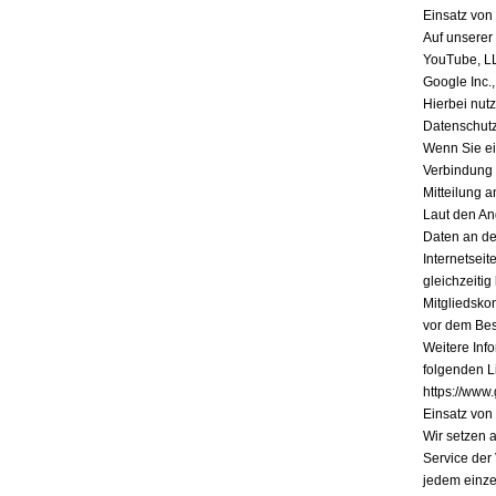
Einsatz vo
Auf unserer
YouTube, L
Google Inc.
Hierbei nutz
Datenschutz
Wenn Sie ein
Verbindung 
Mitteilung a
Laut den An
Daten an de
Internetsei
gleichzeiti
Mitgliedsko
vor dem Bes
Weitere Inf
folgenden Li
https://www.
Einsatz vo
Wir setzen 
Service der
jedem einze