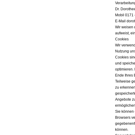
Verarbeitun
Dr. Dorothe
Mobil 0171 
E-Mail doro
Wir weisen 
aufweist, ei
Cookies
Wir verwend
Nutzung uns
Cookies sind
und speicher
optimieren.
Ende Ihres 
Teilweise g
zu erkennen
gespeichert
Angebote zu
ermöglichen
Sie können 
Browsers ver
gegebenenfa
können.