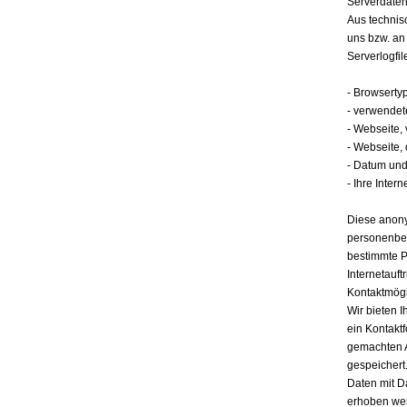
Serverdate
Aus technis
uns bzw. an
Serverlogfil
- Browserty
- verwendet
- Webseite,
- Webseite,
- Datum und 
- Ihre Intern
Diese anony
personenbez
bestimmte P
Internetauft
Kontaktmögl
Wir bieten I
ein Kontakt
gemachten 
gespeichert.
Daten mit D
erhoben werd