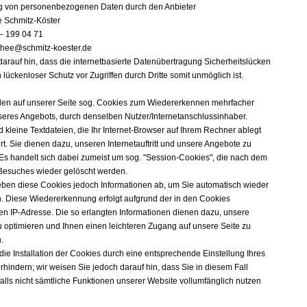
g von personenbezogenen Daten durch den Anbieter
e Schmitz-Köster
– 199 04 71
thee@schmitz-koester.de
darauf hin, dass die internetbasierte Datenübertragung Sicherheitslücken
n lückenloser Schutz vor Zugriffen durch Dritte somit unmöglich ist.
en auf unserer Seite sog. Cookies zum Wiedererkennen mehrfacher
eres Angebots, durch denselben Nutzer/Internetanschlussinhaber.
 kleine Textdateien, die Ihr Internet-Browser auf Ihrem Rechner ablegt
t. Sie dienen dazu, unseren Internetauftritt und unsere Angebote zu
 Es handelt sich dabei zumeist um sog. "Session-Cookies", die nach dem
Besuches wieder gelöscht werden.
eben diese Cookies jedoch Informationen ab, um Sie automatisch wieder
. Diese Wiedererkennung erfolgt aufgrund der in den Cookies
en IP-Adresse. Die so erlangten Informationen dienen dazu, unsere
 optimieren und Ihnen einen leichteren Zugang auf unsere Seite zu
.
die Installation der Cookies durch eine entsprechende Einstellung Ihres
hindern; wir weisen Sie jedoch darauf hin, dass Sie in diesem Fall
lls nicht sämtliche Funktionen unserer Website vollumfänglich nutzen