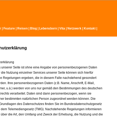
r
|
Feature
|
Reisen
|
Blog
|
Lebensborn
|
Vita
|
Netzwerk
|
Kontakt
|
hutzerklärung
erklärung
 unserer Seite ist ohne eine Angabe von personenbezogenen Daten
 die Nutzung einzelner Services unserer Seite können sich hierfür
 Regelungen ergeben, die in diesem Falle nachstehend gesondert
erden. Ihre personenbezogenen Daten (z.B. Name, Anschrift, E-Mail,
mer, u.ä.) werden von uns nur gemäß den Bestimmungen des deutschen
rechts verarbeitet. Daten sind dann personenbezogen, wenn sie
iner bestimmten natürlichen Person zugeordnet werden können. Die
 Grundlagen des Datenschutzes finden Sie im Bundesdatenschutzgesetz
 dem Telemediengesetz (TMG). Nachstehende Regelungen informieren
t über die Art, den Umfang und Zweck der Erhebung, die Nutzung und die