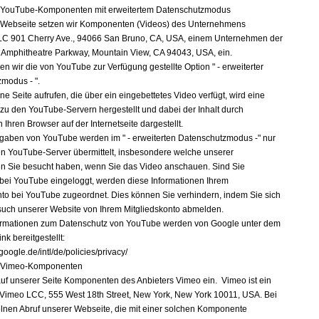
n YouTube-Komponenten mit erweitertem Datenschutzmodus
 Webseite setzen wir Komponenten (Videos) des Unternehmens
LC 901 Cherry Ave., 94066 San Bruno, CA, USA, einem Unternehmen der
, Amphitheatre Parkway, Mountain View, CA 94043, USA, ein.
en wir die von YouTube zur Verfügung gestellte Option " - erweiterter
modus - ".
e Seite aufrufen, die über ein eingebettetes Video verfügt, wird eine
zu den YouTube-Servern hergestellt und dabei der Inhalt durch
n Ihren Browser auf der Internetseite dargestellt.
gaben von YouTube werden im " - erweiterten Datenschutzmodus -" nur
n YouTube-Server übermittelt, insbesondere welche unserer
ten Sie besucht haben, wenn Sie das Video anschauen. Sind Sie
g bei YouTube eingeloggt, werden diese Informationen Ihrem
nto bei YouTube zugeordnet. Dies können Sie verhindern, indem Sie sich
uch unserer Website von Ihrem Mitgliedskonto abmelden.
ormationen zum Datenschutz von YouTube werden von Google unter dem
nk bereitgestellt:
google.de/intl/de/policies/privacy/
n Vimeo-Komponenten
auf unserer Seite Komponenten des Anbieters Vimeo ein. Vimeo ist ein
 Vimeo LCC, 555 West 18th Street, New York, New York 10011, USA. Bei
lnen Abruf unserer Webseite, die mit einer solchen Komponente