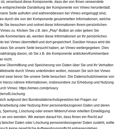
t ist, veranlasst diese Komponente, dass der von Ihnen verwendete
e entsprechende Darstellung der Komponente von Vimeo herunterlädt.
sere Seite aufrufen und währenddessen bei Vimeo eingeloggt sind,
eo durch die von der Komponente gesammelten Informationen, welche
ite Sie besuchen und ordnet diese Informationen Ihrem persönlichen
 Vimeo zu. Klicken Sie z.B. den „Play“-Button an oder geben Sie
de Kommentare ab, werden diese Informationen an Ihr persönliches
to bei Vimeo übermittelt und dort gespeichert. Darüber hinaus wird die
, dass Sie unsere Seite besucht haben, an Vimeo weitergegeben. Dies
nabhängig davon, ob Sie z.B. die Komponente anklicken/Kommentare
r nicht.
ese Übermittlung und Speicherung von Daten über Sie und Ihr Verhalten
 Webseite durch Vimeo unterbinden wollen, müssen Sie sich bei Vimeo
nd zwar bevor Sie unsere Seite besuchen. Die Datenschutzhinweise von
 hierzu nähere Informationen, insbesondere zur Erhebung und Nutzung
urch Vimeo: https://vimeo.com/privacy
derruf/Löschung
sich aufgrund des Bundesdatenschutzgesetzes bei Fragen zur
erarbeitung oder Nutzung Ihrer personenbezogenen Daten und deren
g, Sperrung, Löschung oder einem Widerruf einer erteilten Einwilligung
ch an uns wenden. Wir weisen darauf hin, dass Ihnen ein Recht auf
g falscher Daten oder Löschung personenbezogener Daten zusteht, sollte
ruch keine gesetzliche Aufbewahrungspflicht entgegenstehen.