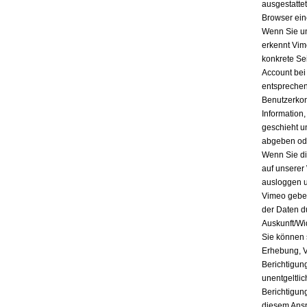
ausgestatte
Browser ein
Wenn Sie un
erkennt Vim
konkrete Se
Account bei
entsprechen
Benutzerkon
Information
geschieht u
abgeben ode
Wenn Sie di
auf unserer
ausloggen u
Vimeo geben
der Daten d
Auskunft/Wi
Sie können 
Erhebung, V
Berichtigun
unentgeltli
Berichtigun
diesem Ansp