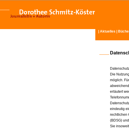
|
Aktuelles
|
Büche
Datensc
Datenschutz
Die Nutzung
möglich. Für
abweichende
erläutert w
Telefonnum
Datenschutz
eindeutig e
rechtlichen
(BDSG) und
Sie insowei