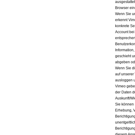
ausgestatte
Browser ein
Wenn Sie un
erkennt Vim
konkrete Se
Account bei
entsprechen
Benutzerkon
Information
geschieht u
abgeben ode
Wenn Sie di
auf unserer
ausloggen u
Vimeo geben
der Daten d
Auskunft/Wi
Sie können 
Erhebung, V
Berichtigun
unentgeltli
Berichtigun
diesem Ansp