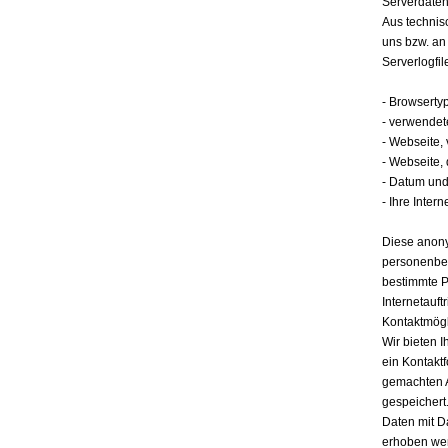
Serverdate
Aus technis
uns bzw. an
Serverlogfil
- Browserty
- verwendet
- Webseite,
- Webseite,
- Datum und 
- Ihre Intern
Diese anony
personenbez
bestimmte P
Internetauft
Kontaktmögl
Wir bieten I
ein Kontakt
gemachten 
gespeichert.
Daten mit D
erhoben werd