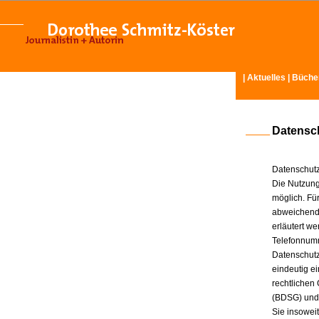
|
Aktuelles
|
Büche
Datensc
Datenschutz
Die Nutzung
möglich. Für
abweichende
erläutert w
Telefonnum
Datenschutz
eindeutig e
rechtlichen
(BDSG) und
Sie insowei