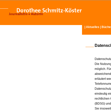
|
Aktuelles
|
Büche
Datensc
Datenschutz
Die Nutzung
möglich. Für
abweichende
erläutert w
Telefonnum
Datenschutz
eindeutig e
rechtlichen
(BDSG) und
Sie insowei