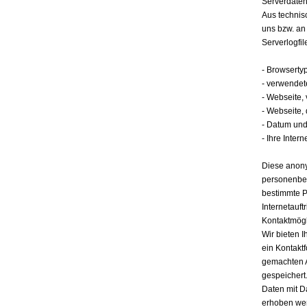
Serverdate
Aus technis
uns bzw. an
Serverlogfil
- Browserty
- verwendet
- Webseite,
- Webseite,
- Datum und 
- Ihre Intern
Diese anony
personenbez
bestimmte P
Internetauft
Kontaktmögl
Wir bieten I
ein Kontakt
gemachten 
gespeichert.
Daten mit D
erhoben werd