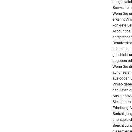
ausgestatte
Browser ein
Wenn Sie un
erkennt Vim
konkrete Se
Account bei
entsprechen
Benutzerkon
Information
geschieht u
abgeben ode
Wenn Sie di
auf unserer
ausloggen u
Vimeo geben
der Daten d
Auskunft/Wi
Sie können 
Erhebung, V
Berichtigun
unentgeltli
Berichtigun
diesem Ansp