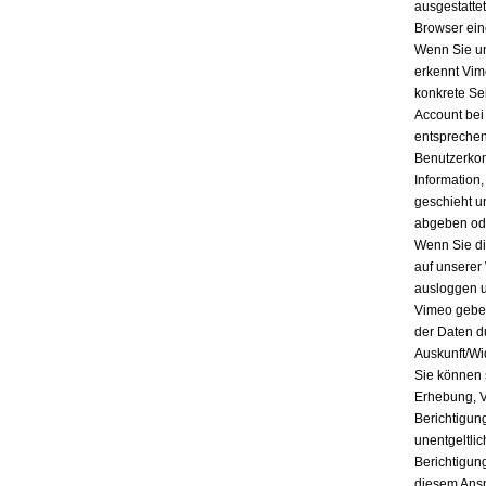
ausgestatte
Browser ein
Wenn Sie un
erkennt Vim
konkrete Se
Account bei
entsprechen
Benutzerkon
Information
geschieht u
abgeben ode
Wenn Sie di
auf unserer
ausloggen u
Vimeo geben
der Daten d
Auskunft/Wi
Sie können 
Erhebung, V
Berichtigun
unentgeltli
Berichtigun
diesem Ansp