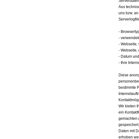
Serverdate
Aus technis
uns bzw. an
Serverlogfil
- Browserty
- verwendet
- Webseite,
- Webseite,
- Datum und 
- Ihre Intern
Diese anony
personenbez
bestimmte P
Internetauft
Kontaktmögl
Wir bieten I
ein Kontakt
gemachten 
gespeichert.
Daten mit D
erhoben werd