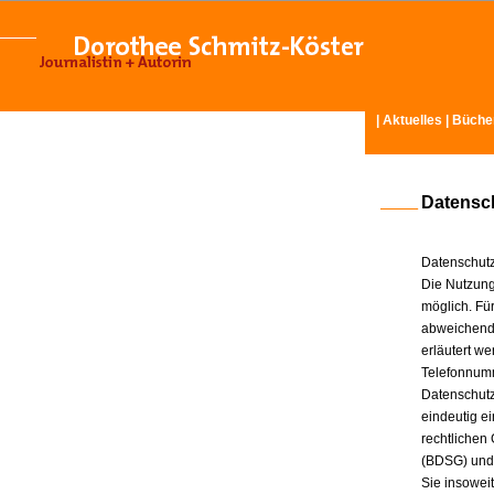
|
Aktuelles
|
Büche
Datensc
Datenschutz
Die Nutzung
möglich. Für
abweichende
erläutert w
Telefonnum
Datenschutz
eindeutig e
rechtlichen
(BDSG) und
Sie insowei