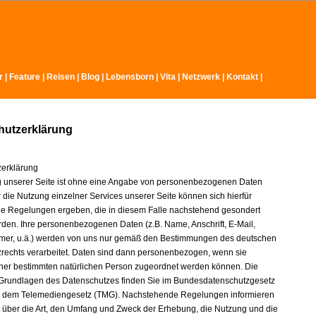
r
|
Feature
|
Reisen
|
Blog
|
Lebensborn
|
Vita
|
Netzwerk
|
Kontakt
|
hutzerklärung
erklärung
 unserer Seite ist ohne eine Angabe von personenbezogenen Daten
 die Nutzung einzelner Services unserer Seite können sich hierfür
 Regelungen ergeben, die in diesem Falle nachstehend gesondert
erden. Ihre personenbezogenen Daten (z.B. Name, Anschrift, E-Mail,
mer, u.ä.) werden von uns nur gemäß den Bestimmungen des deutschen
rechts verarbeitet. Daten sind dann personenbezogen, wenn sie
iner bestimmten natürlichen Person zugeordnet werden können. Die
 Grundlagen des Datenschutzes finden Sie im Bundesdatenschutzgesetz
 dem Telemediengesetz (TMG). Nachstehende Regelungen informieren
t über die Art, den Umfang und Zweck der Erhebung, die Nutzung und die