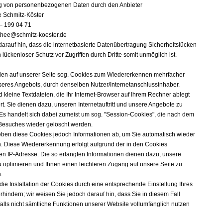
g von personenbezogenen Daten durch den Anbieter
e Schmitz-Köster
– 199 04 71
thee@schmitz-koester.de
darauf hin, dass die internetbasierte Datenübertragung Sicherheitslücken
n lückenloser Schutz vor Zugriffen durch Dritte somit unmöglich ist.
en auf unserer Seite sog. Cookies zum Wiedererkennen mehrfacher
eres Angebots, durch denselben Nutzer/Internetanschlussinhaber.
 kleine Textdateien, die Ihr Internet-Browser auf Ihrem Rechner ablegt
t. Sie dienen dazu, unseren Internetauftritt und unsere Angebote zu
 Es handelt sich dabei zumeist um sog. "Session-Cookies", die nach dem
Besuches wieder gelöscht werden.
eben diese Cookies jedoch Informationen ab, um Sie automatisch wieder
. Diese Wiedererkennung erfolgt aufgrund der in den Cookies
en IP-Adresse. Die so erlangten Informationen dienen dazu, unsere
 optimieren und Ihnen einen leichteren Zugang auf unsere Seite zu
.
die Installation der Cookies durch eine entsprechende Einstellung Ihres
hindern; wir weisen Sie jedoch darauf hin, dass Sie in diesem Fall
lls nicht sämtliche Funktionen unserer Website vollumfänglich nutzen