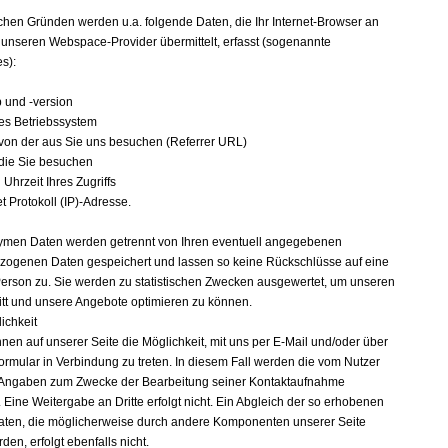
n
chen Gründen werden u.a. folgende Daten, die Ihr Internet-Browser an
 unseren Webspace-Provider übermittelt, erfasst (sogenannte
es):
p und -version
es Betriebssystem
 von der aus Sie uns besuchen (Referrer URL)
 die Sie besuchen
Uhrzeit Ihres Zugriffs
et Protokoll (IP)-Adresse.
men Daten werden getrennt von Ihren eventuell angegebenen
ogenen Daten gespeichert und lassen so keine Rückschlüsse auf eine
erson zu. Sie werden zu statistischen Zwecken ausgewertet, um unseren
ritt und unsere Angebote optimieren zu können.
ichkeit
hnen auf unserer Seite die Möglichkeit, mit uns per E-Mail und/oder über
formular in Verbindung zu treten. In diesem Fall werden die vom Nutzer
Angaben zum Zwecke der Bearbeitung seiner Kontaktaufnahme
 Eine Weitergabe an Dritte erfolgt nicht. Ein Abgleich der so erhobenen
aten, die möglicherweise durch andere Komponenten unserer Seite
en, erfolgt ebenfalls nicht.