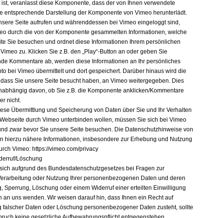
t ist, veranlasst diese Komponente, dass der von Ihnen verwendete
e entsprechende Darstellung der Komponente von Vimeo herunterlädt.
sere Seite aufrufen und währenddessen bei Vimeo eingeloggt sind,
eo durch die von der Komponente gesammelten Informationen, welche
ite Sie besuchen und ordnet diese Informationen Ihrem persönlichen
 Vimeo zu. Klicken Sie z.B. den „Play“-Button an oder geben Sie
de Kommentare ab, werden diese Informationen an Ihr persönliches
to bei Vimeo übermittelt und dort gespeichert. Darüber hinaus wird die
, dass Sie unsere Seite besucht haben, an Vimeo weitergegeben. Dies
nabhängig davon, ob Sie z.B. die Komponente anklicken/Kommentare
r nicht.
ese Übermittlung und Speicherung von Daten über Sie und Ihr Verhalten
 Webseite durch Vimeo unterbinden wollen, müssen Sie sich bei Vimeo
nd zwar bevor Sie unsere Seite besuchen. Die Datenschutzhinweise von
 hierzu nähere Informationen, insbesondere zur Erhebung und Nutzung
urch Vimeo: https://vimeo.com/privacy
derruf/Löschung
sich aufgrund des Bundesdatenschutzgesetzes bei Fragen zur
erarbeitung oder Nutzung Ihrer personenbezogenen Daten und deren
g, Sperrung, Löschung oder einem Widerruf einer erteilten Einwilligung
ch an uns wenden. Wir weisen darauf hin, dass Ihnen ein Recht auf
g falscher Daten oder Löschung personenbezogener Daten zusteht, sollte
ruch keine gesetzliche Aufbewahrungspflicht entgegenstehen.