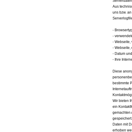
Serverdate
Aus technis
uns bzw. an
Serverlogfil
- Browserty
- verwendet
- Webseite,
- Webseite,
- Datum und 
- Ihre Intern
Diese anony
personenbez
bestimmte P
Internetauft
Kontaktmögl
Wir bieten I
ein Kontakt
gemachten 
gespeichert.
Daten mit D
erhoben werd