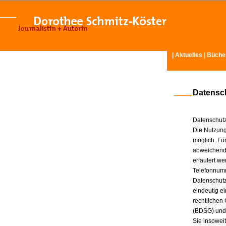
|
Aktuelles
|
Büche
Datensc
Datenschutz
Die Nutzung
möglich. Für
abweichende
erläutert w
Telefonnum
Datenschutz
eindeutig e
rechtlichen
(BDSG) und
Sie insowei