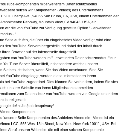
n YouTube-Komponenten mit erweitertem Datenschutzmodus
 Webseite setzen wir Komponenten (Videos) des Unternehmens
LC 901 Cherry Ave., 94066 San Bruno, CA, USA, einem Unternehmen der
, Amphitheatre Parkway, Mountain View, CA 94043, USA, ein.
en wir die von YouTube zur Verfügung gestellte Option " - erweiterter
modus - ".
e Seite aufrufen, die über ein eingebettetes Video verfügt, wird eine
zu den YouTube-Servern hergestellt und dabei der Inhalt durch
n Ihren Browser auf der Internetseite dargestellt.
gaben von YouTube werden im " - erweiterten Datenschutzmodus -" nur
n YouTube-Server übermittelt, insbesondere welche unserer
ten Sie besucht haben, wenn Sie das Video anschauen. Sind Sie
g bei YouTube eingeloggt, werden diese Informationen Ihrem
nto bei YouTube zugeordnet. Dies können Sie verhindern, indem Sie sich
uch unserer Website von Ihrem Mitgliedskonto abmelden.
ormationen zum Datenschutz von YouTube werden von Google unter dem
nk bereitgestellt:
google.de/intl/de/policies/privacy/
n Vimeo-Komponenten
auf unserer Seite Komponenten des Anbieters Vimeo ein. Vimeo ist ein
 Vimeo LCC, 555 West 18th Street, New York, New York 10011, USA. Bei
lnen Abruf unserer Webseite, die mit einer solchen Komponente