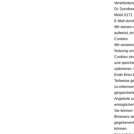
Verarbeitun
Dr. Dorothe
Mobil 0171 
E-Mail doro
Wir weisen 
aufweist, ei
Cookies
Wir verwend
Nutzung uns
Cookies sind
und speicher
optimieren.
Ende Ihres 
Teilweise g
zu erkennen
gespeichert
Angebote zu
ermöglichen
Sie können 
Browsers ver
gegebenenfa
können.