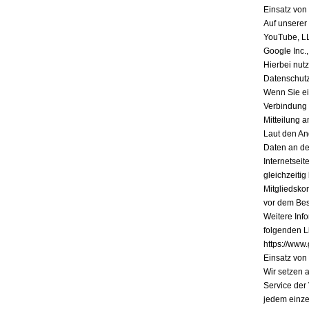
Einsatz vo
Auf unserer
YouTube, L
Google Inc.
Hierbei nutz
Datenschutz
Wenn Sie ein
Verbindung 
Mitteilung a
Laut den An
Daten an de
Internetsei
gleichzeiti
Mitgliedsko
vor dem Bes
Weitere Inf
folgenden Li
https://www.
Einsatz vo
Wir setzen 
Service der
jedem einze