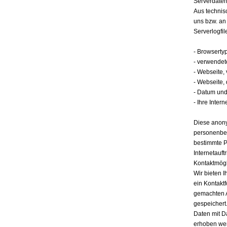
Serverdate
Aus technis
uns bzw. an
Serverlogfil
- Browserty
- verwendet
- Webseite,
- Webseite,
- Datum und 
- Ihre Intern
Diese anony
personenbez
bestimmte P
Internetauft
Kontaktmögl
Wir bieten I
ein Kontakt
gemachten 
gespeichert.
Daten mit D
erhoben werd