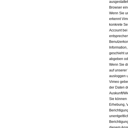
ausgestatte
Browser ein
Wenn Sie un
erkennt Vim
konkrete Se
Account bei
entsprechen
Benutzerkon
Information
geschieht u
abgeben ode
Wenn Sie di
auf unserer
ausloggen u
Vimeo geben
der Daten d
Auskunft/Wi
Sie können 
Erhebung, V
Berichtigun
unentgeltli
Berichtigun
diesem Ansp