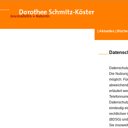
|
Aktuelles
|
Büche
Datensc
Datenschutz
Die Nutzung
möglich. Für
abweichende
erläutert w
Telefonnum
Datenschutz
eindeutig e
rechtlichen
(BDSG) und
Sie insowei