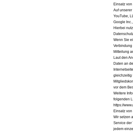
Einsatz vo
Auf unserer
YouTube, L
Google Inc.
Hierbei nutz
Datenschutz
Wenn Sie ein
Verbindung 
Mitteilung a
Laut den An
Daten an de
Internetsei
gleichzeiti
Mitgliedsko
vor dem Bes
Weitere Inf
folgenden Li
https://www.
Einsatz vo
Wir setzen 
Service der
jedem einze