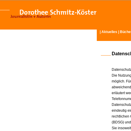
|
Aktuelles
|
Büche
Datensc
Datenschutz
Die Nutzung
möglich. Für
abweichende
erläutert w
Telefonnum
Datenschutz
eindeutig e
rechtlichen
(BDSG) und
Sie insowei