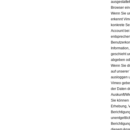
ausgestatte
Browser ein
Wenn Sie un
erkennt Vim
konkrete Se
Account bei
entsprechen
Benutzerkon
Information
geschieht u
abgeben ode
Wenn Sie di
auf unserer
ausloggen u
Vimeo geben
der Daten d
Auskunft/Wi
Sie können 
Erhebung, V
Berichtigun
unentgeltli
Berichtigun
diesem Ansp