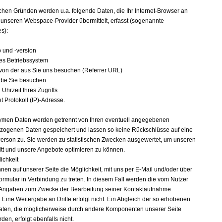
n
chen Gründen werden u.a. folgende Daten, die Ihr Internet-Browser an
 unseren Webspace-Provider übermittelt, erfasst (sogenannte
es):
p und -version
es Betriebssystem
 von der aus Sie uns besuchen (Referrer URL)
 die Sie besuchen
Uhrzeit Ihres Zugriffs
et Protokoll (IP)-Adresse.
men Daten werden getrennt von Ihren eventuell angegebenen
ogenen Daten gespeichert und lassen so keine Rückschlüsse auf eine
erson zu. Sie werden zu statistischen Zwecken ausgewertet, um unseren
ritt und unsere Angebote optimieren zu können.
ichkeit
hnen auf unserer Seite die Möglichkeit, mit uns per E-Mail und/oder über
formular in Verbindung zu treten. In diesem Fall werden die vom Nutzer
Angaben zum Zwecke der Bearbeitung seiner Kontaktaufnahme
 Eine Weitergabe an Dritte erfolgt nicht. Ein Abgleich der so erhobenen
aten, die möglicherweise durch andere Komponenten unserer Seite
en, erfolgt ebenfalls nicht.