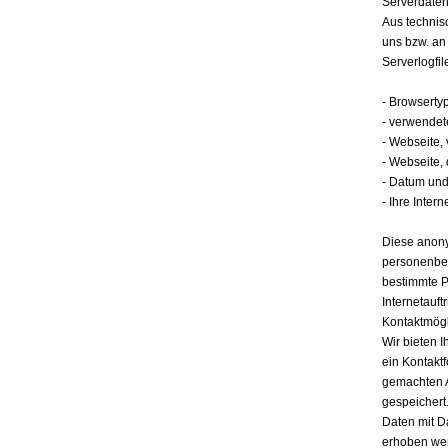
Serverdate
Aus technis
uns bzw. an
Serverlogfil
- Browserty
- verwendet
- Webseite,
- Webseite,
- Datum und 
- Ihre Intern
Diese anony
personenbez
bestimmte P
Internetauft
Kontaktmögl
Wir bieten I
ein Kontakt
gemachten 
gespeichert.
Daten mit D
erhoben werd