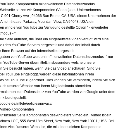
n YouTube-Komponenten mit erweitertem Datenschutzmodus
 Webseite setzen wir Komponenten (Videos) des Unternehmens
LC 901 Cherry Ave., 94066 San Bruno, CA, USA, einem Unternehmen der
, Amphitheatre Parkway, Mountain View, CA 94043, USA, ein.
en wir die von YouTube zur Verfügung gestellte Option " - erweiterter
modus - ".
e Seite aufrufen, die über ein eingebettetes Video verfügt, wird eine
zu den YouTube-Servern hergestellt und dabei der Inhalt durch
n Ihren Browser auf der Internetseite dargestellt.
gaben von YouTube werden im " - erweiterten Datenschutzmodus -" nur
n YouTube-Server übermittelt, insbesondere welche unserer
ten Sie besucht haben, wenn Sie das Video anschauen. Sind Sie
g bei YouTube eingeloggt, werden diese Informationen Ihrem
nto bei YouTube zugeordnet. Dies können Sie verhindern, indem Sie sich
uch unserer Website von Ihrem Mitgliedskonto abmelden.
ormationen zum Datenschutz von YouTube werden von Google unter dem
nk bereitgestellt:
google.de/intl/de/policies/privacy/
n Vimeo-Komponenten
auf unserer Seite Komponenten des Anbieters Vimeo ein. Vimeo ist ein
 Vimeo LCC, 555 West 18th Street, New York, New York 10011, USA. Bei
lnen Abruf unserer Webseite, die mit einer solchen Komponente