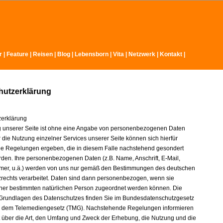
r
|
Feature
|
Reisen
|
Blog
|
Lebensborn
|
Vita
|
Netzwerk
|
Kontakt
|
hutzerklärung
erklärung
 unserer Seite ist ohne eine Angabe von personenbezogenen Daten
 die Nutzung einzelner Services unserer Seite können sich hierfür
 Regelungen ergeben, die in diesem Falle nachstehend gesondert
erden. Ihre personenbezogenen Daten (z.B. Name, Anschrift, E-Mail,
mer, u.ä.) werden von uns nur gemäß den Bestimmungen des deutschen
rechts verarbeitet. Daten sind dann personenbezogen, wenn sie
iner bestimmten natürlichen Person zugeordnet werden können. Die
 Grundlagen des Datenschutzes finden Sie im Bundesdatenschutzgesetz
 dem Telemediengesetz (TMG). Nachstehende Regelungen informieren
t über die Art, den Umfang und Zweck der Erhebung, die Nutzung und die