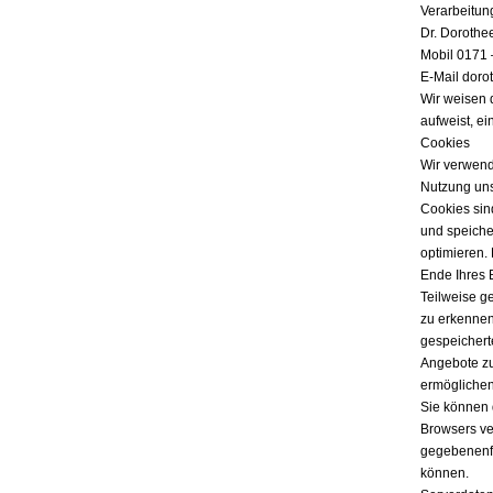
Verarbeitun
Dr. Dorothe
Mobil 0171 
E-Mail doro
Wir weisen 
aufweist, ei
Cookies
Wir verwend
Nutzung uns
Cookies sind
und speicher
optimieren.
Ende Ihres 
Teilweise g
zu erkennen
gespeichert
Angebote zu
ermöglichen
Sie können 
Browsers ver
gegebenenfa
können.