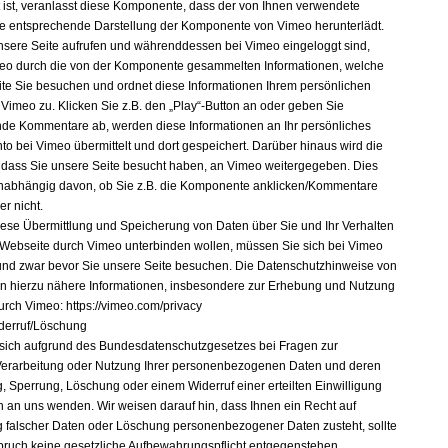
t ist, veranlasst diese Komponente, dass der von Ihnen verwendete
e entsprechende Darstellung der Komponente von Vimeo herunterlädt.
sere Seite aufrufen und währenddessen bei Vimeo eingeloggt sind,
eo durch die von der Komponente gesammelten Informationen, welche
ite Sie besuchen und ordnet diese Informationen Ihrem persönlichen
 Vimeo zu. Klicken Sie z.B. den „Play“-Button an oder geben Sie
de Kommentare ab, werden diese Informationen an Ihr persönliches
to bei Vimeo übermittelt und dort gespeichert. Darüber hinaus wird die
, dass Sie unsere Seite besucht haben, an Vimeo weitergegeben. Dies
nabhängig davon, ob Sie z.B. die Komponente anklicken/Kommentare
r nicht.
ese Übermittlung und Speicherung von Daten über Sie und Ihr Verhalten
 Webseite durch Vimeo unterbinden wollen, müssen Sie sich bei Vimeo
nd zwar bevor Sie unsere Seite besuchen. Die Datenschutzhinweise von
 hierzu nähere Informationen, insbesondere zur Erhebung und Nutzung
urch Vimeo: https://vimeo.com/privacy
derruf/Löschung
sich aufgrund des Bundesdatenschutzgesetzes bei Fragen zur
erarbeitung oder Nutzung Ihrer personenbezogenen Daten und deren
g, Sperrung, Löschung oder einem Widerruf einer erteilten Einwilligung
ch an uns wenden. Wir weisen darauf hin, dass Ihnen ein Recht auf
g falscher Daten oder Löschung personenbezogener Daten zusteht, sollte
ruch keine gesetzliche Aufbewahrungspflicht entgegenstehen.