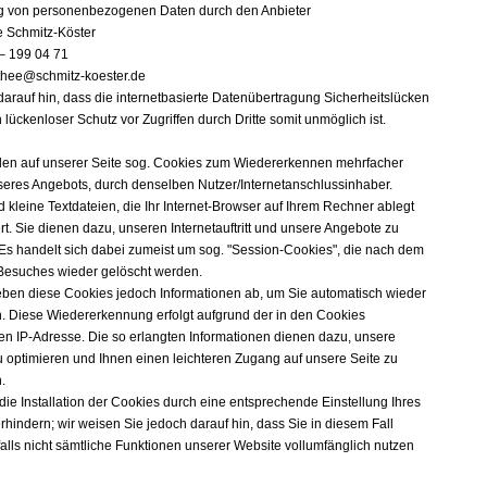
g von personenbezogenen Daten durch den Anbieter
e Schmitz-Köster
– 199 04 71
thee@schmitz-koester.de
darauf hin, dass die internetbasierte Datenübertragung Sicherheitslücken
n lückenloser Schutz vor Zugriffen durch Dritte somit unmöglich ist.
en auf unserer Seite sog. Cookies zum Wiedererkennen mehrfacher
eres Angebots, durch denselben Nutzer/Internetanschlussinhaber.
 kleine Textdateien, die Ihr Internet-Browser auf Ihrem Rechner ablegt
t. Sie dienen dazu, unseren Internetauftritt und unsere Angebote zu
 Es handelt sich dabei zumeist um sog. "Session-Cookies", die nach dem
Besuches wieder gelöscht werden.
eben diese Cookies jedoch Informationen ab, um Sie automatisch wieder
. Diese Wiedererkennung erfolgt aufgrund der in den Cookies
en IP-Adresse. Die so erlangten Informationen dienen dazu, unsere
 optimieren und Ihnen einen leichteren Zugang auf unsere Seite zu
.
die Installation der Cookies durch eine entsprechende Einstellung Ihres
hindern; wir weisen Sie jedoch darauf hin, dass Sie in diesem Fall
lls nicht sämtliche Funktionen unserer Website vollumfänglich nutzen