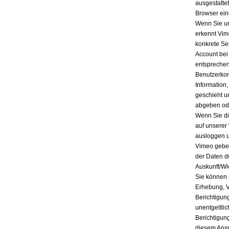
ausgestatte
Browser ein
Wenn Sie un
erkennt Vim
konkrete Se
Account bei
entsprechen
Benutzerkon
Information
geschieht u
abgeben ode
Wenn Sie di
auf unserer
ausloggen u
Vimeo geben
der Daten d
Auskunft/Wi
Sie können 
Erhebung, V
Berichtigun
unentgeltli
Berichtigun
diesem Ansp