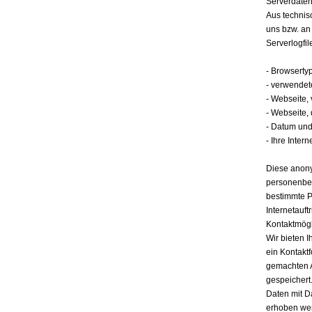
Serverdate
Aus technis
uns bzw. an
Serverlogfil
- Browserty
- verwendet
- Webseite,
- Webseite,
- Datum und 
- Ihre Intern
Diese anony
personenbez
bestimmte P
Internetauft
Kontaktmögl
Wir bieten I
ein Kontakt
gemachten 
gespeichert.
Daten mit D
erhoben werd