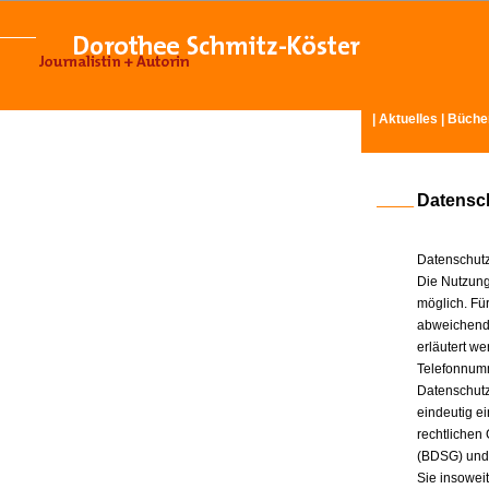
|
Aktuelles
|
Büche
Datensc
Datenschutz
Die Nutzung
möglich. Für
abweichende
erläutert w
Telefonnum
Datenschutz
eindeutig e
rechtlichen
(BDSG) und
Sie insowei