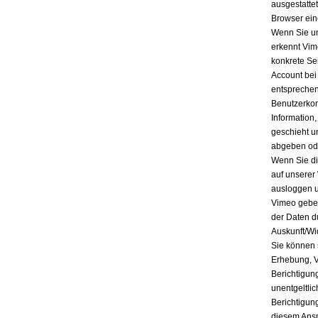
ausgestatte
Browser ein
Wenn Sie un
erkennt Vim
konkrete Se
Account bei
entsprechen
Benutzerkon
Information
geschieht u
abgeben ode
Wenn Sie di
auf unserer
ausloggen u
Vimeo geben
der Daten d
Auskunft/Wi
Sie können 
Erhebung, V
Berichtigun
unentgeltli
Berichtigun
diesem Ansp