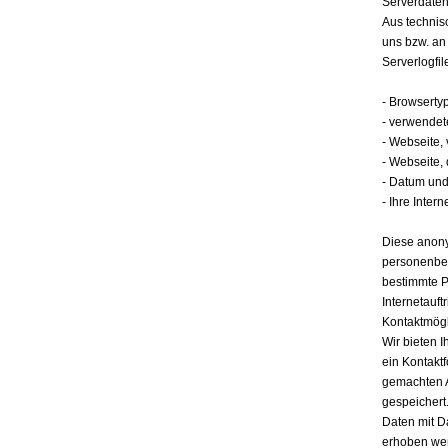
Serverdate
Aus technis
uns bzw. an
Serverlogfil
- Browserty
- verwendet
- Webseite,
- Webseite,
- Datum und 
- Ihre Intern
Diese anony
personenbez
bestimmte P
Internetauft
Kontaktmögl
Wir bieten I
ein Kontakt
gemachten 
gespeichert.
Daten mit D
erhoben werd