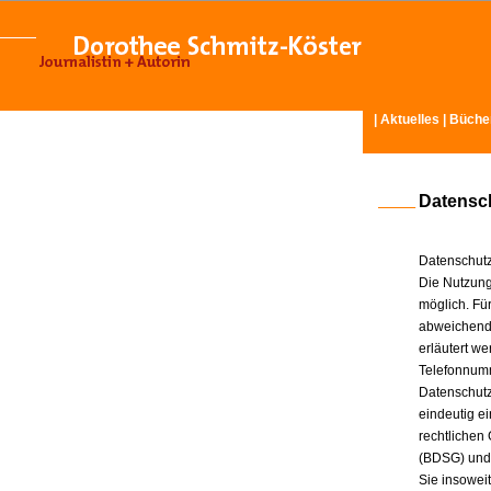
|
Aktuelles
|
Büche
Datensc
Datenschutz
Die Nutzung
möglich. Für
abweichende
erläutert w
Telefonnum
Datenschutz
eindeutig e
rechtlichen
(BDSG) und
Sie insowei