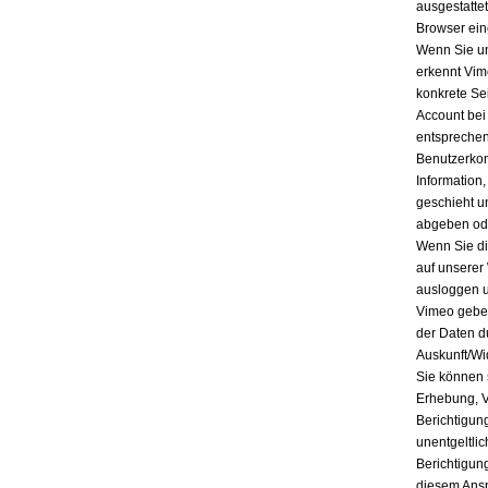
ausgestatte
Browser ein
Wenn Sie un
erkennt Vim
konkrete Se
Account bei
entsprechen
Benutzerkon
Information
geschieht u
abgeben ode
Wenn Sie di
auf unserer
ausloggen u
Vimeo geben
der Daten d
Auskunft/Wi
Sie können 
Erhebung, V
Berichtigun
unentgeltli
Berichtigun
diesem Ansp