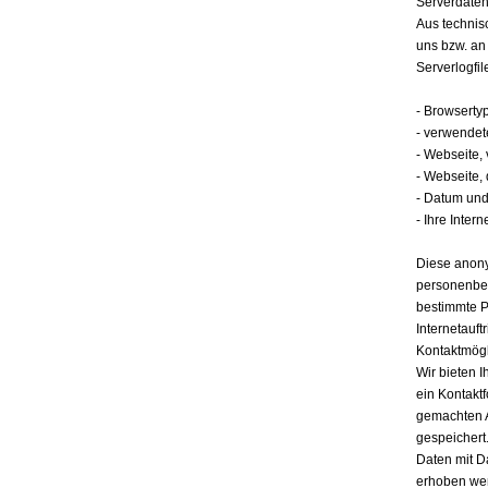
Serverdate
Aus technis
uns bzw. an
Serverlogfil
- Browserty
- verwendet
- Webseite,
- Webseite,
- Datum und 
- Ihre Intern
Diese anony
personenbez
bestimmte P
Internetauft
Kontaktmögl
Wir bieten I
ein Kontakt
gemachten 
gespeichert.
Daten mit D
erhoben werd