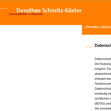
|
Aktuelles
|
Büche
Datensc
Datenschutz
Die Nutzung
möglich. Für
abweichende
erläutert w
Telefonnum
Datenschutz
eindeutig e
rechtlichen
(BDSG) und
Sie insowei