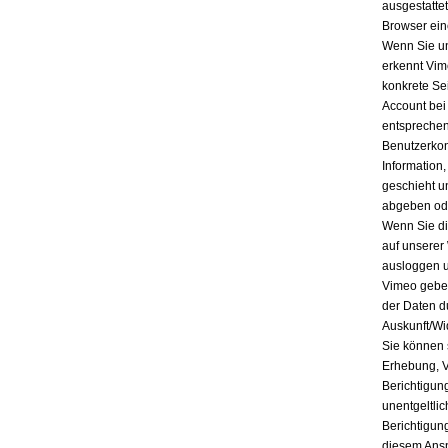
ausgestatte
Browser ein
Wenn Sie un
erkennt Vim
konkrete Se
Account bei
entsprechen
Benutzerkon
Information
geschieht u
abgeben ode
Wenn Sie di
auf unserer
ausloggen u
Vimeo geben
der Daten d
Auskunft/Wi
Sie können 
Erhebung, V
Berichtigun
unentgeltli
Berichtigun
diesem Ansp