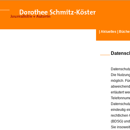
|
Aktuelles
|
Büche
Datensc
Datenschutz
Die Nutzung
möglich. Für
abweichende
erläutert w
Telefonnum
Datenschutz
eindeutig e
rechtlichen
(BDSG) und
Sie insowei