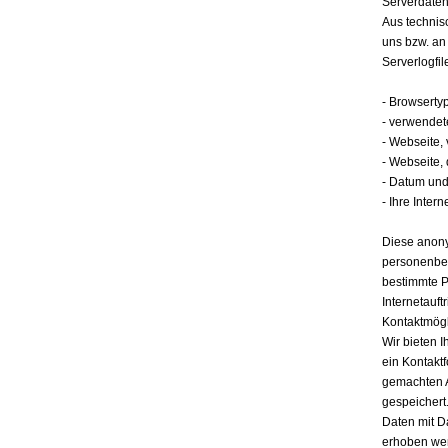
Serverdate
Aus technis
uns bzw. an
Serverlogfil
- Browserty
- verwendet
- Webseite,
- Webseite,
- Datum und 
- Ihre Intern
Diese anony
personenbez
bestimmte P
Internetauft
Kontaktmögl
Wir bieten I
ein Kontakt
gemachten 
gespeichert.
Daten mit D
erhoben werd