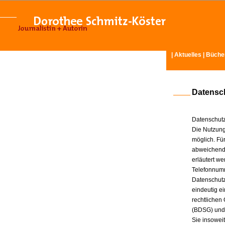
|
Aktuelles
|
Büche
Datensc
Datenschutz
Die Nutzung
möglich. Für
abweichende
erläutert w
Telefonnum
Datenschutz
eindeutig e
rechtlichen
(BDSG) und
Sie insowei