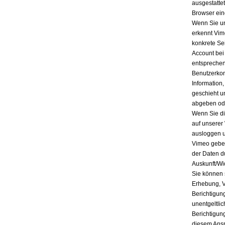
ausgestatte
Browser ein
Wenn Sie un
erkennt Vim
konkrete Se
Account bei
entsprechen
Benutzerkon
Information
geschieht u
abgeben ode
Wenn Sie di
auf unserer
ausloggen u
Vimeo geben
der Daten d
Auskunft/Wi
Sie können 
Erhebung, V
Berichtigun
unentgeltli
Berichtigun
diesem Ansp