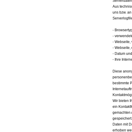
Serverdate
Aus technis
uns bzw. an
Serverlogfil
- Browserty
- verwendet
- Webseite,
- Webseite,
- Datum und 
- Ihre Intern
Diese anony
personenbez
bestimmte P
Internetauft
Kontaktmögl
Wir bieten I
ein Kontakt
gemachten 
gespeichert.
Daten mit D
erhoben werd