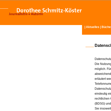
|
Aktuelles
|
Büche
Datensc
Datenschutz
Die Nutzung
möglich. Für
abweichende
erläutert w
Telefonnum
Datenschutz
eindeutig e
rechtlichen
(BDSG) und
Sie insowei