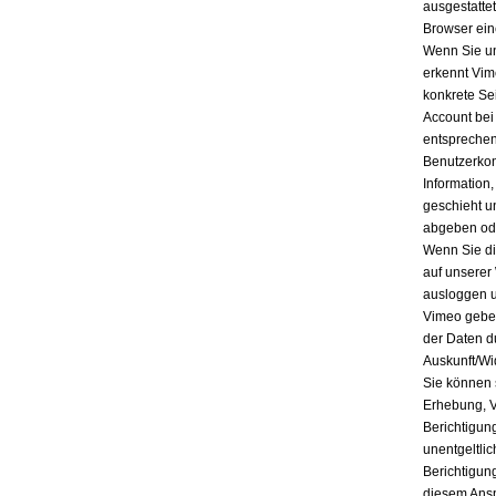
ausgestatte
Browser ein
Wenn Sie un
erkennt Vim
konkrete Se
Account bei
entsprechen
Benutzerkon
Information
geschieht u
abgeben ode
Wenn Sie di
auf unserer
ausloggen u
Vimeo geben
der Daten d
Auskunft/Wi
Sie können 
Erhebung, V
Berichtigun
unentgeltli
Berichtigun
diesem Ansp