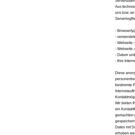
Serverdate
Aus technis
uns bzw. an
Serverlogfil
- Browserty
- verwendet
- Webseite,
- Webseite,
- Datum und 
- Ihre Intern
Diese anony
personenbez
bestimmte P
Internetauft
Kontaktmögl
Wir bieten I
ein Kontakt
gemachten 
gespeichert.
Daten mit D
erhoben werd