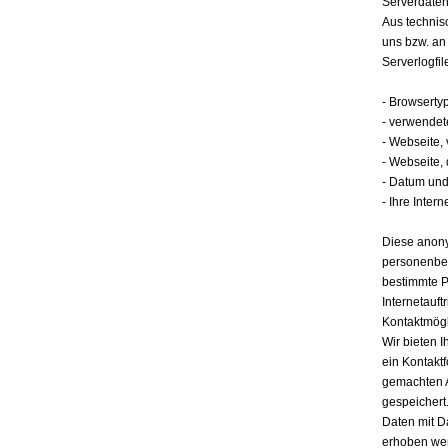
Serverdate
Aus technis
uns bzw. an
Serverlogfil
- Browserty
- verwendet
- Webseite,
- Webseite,
- Datum und 
- Ihre Intern
Diese anony
personenbez
bestimmte P
Internetauft
Kontaktmögl
Wir bieten I
ein Kontakt
gemachten 
gespeichert.
Daten mit D
erhoben werd