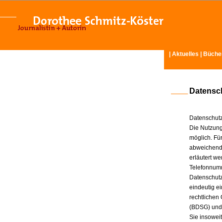
|
Aktuelles
|
Büche
Datensc
Datenschutz
Die Nutzung
möglich. Für
abweichende
erläutert w
Telefonnum
Datenschutz
eindeutig e
rechtlichen
(BDSG) und
Sie insowei