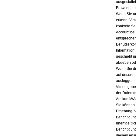
ausgestatte
Browser ein
Wenn Sie un
erkennt Vim
konkrete Se
Account bei
entsprechen
Benutzerkon
Information
geschieht u
abgeben ode
Wenn Sie di
auf unserer
ausloggen u
Vimeo geben
der Daten d
Auskunft/Wi
Sie können 
Erhebung, V
Berichtigun
unentgeltli
Berichtigun
diesem Ansp