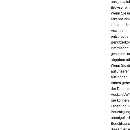
ausgestatte
Browser ein
Wenn Sie un
erkennt Vim
konkrete Se
Account bei
entsprechen
Benutzerkon
Information
geschieht u
abgeben ode
Wenn Sie di
auf unserer
ausloggen u
Vimeo geben
der Daten d
Auskunft/Wi
Sie können 
Erhebung, V
Berichtigun
unentgeltli
Berichtigun
diesem Ansp