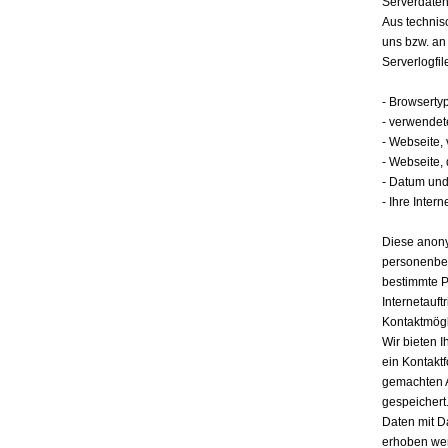
Serverdate
Aus technis
uns bzw. an
Serverlogfil
- Browserty
- verwendet
- Webseite,
- Webseite,
- Datum und 
- Ihre Intern
Diese anony
personenbez
bestimmte P
Internetauft
Kontaktmögl
Wir bieten I
ein Kontakt
gemachten 
gespeichert.
Daten mit D
erhoben werd