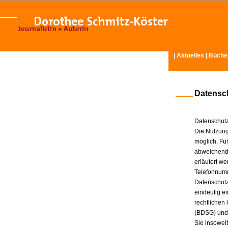
|
Aktuelles
|
Büche
Datensc
Datenschutz
Die Nutzung
möglich. Für
abweichende
erläutert w
Telefonnum
Datenschutz
eindeutig e
rechtlichen
(BDSG) und
Sie insowei