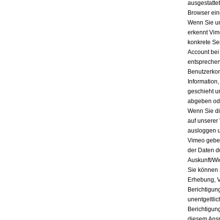
ausgestatte
Browser ein
Wenn Sie un
erkennt Vim
konkrete Se
Account bei
entsprechen
Benutzerkon
Information
geschieht u
abgeben ode
Wenn Sie di
auf unserer
ausloggen u
Vimeo geben
der Daten d
Auskunft/Wi
Sie können 
Erhebung, V
Berichtigun
unentgeltli
Berichtigun
diesem Ansp