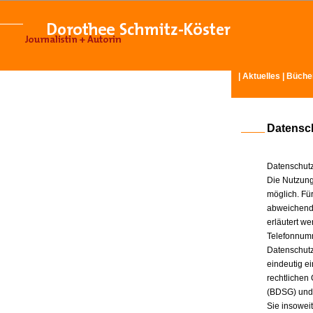
|
Aktuelles
|
Büche
Datensc
Datenschutz
Die Nutzung
möglich. Für
abweichende
erläutert w
Telefonnum
Datenschutz
eindeutig e
rechtlichen
(BDSG) und
Sie insowei