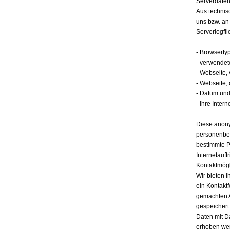
Serverdate
Aus technis
uns bzw. an
Serverlogfil
- Browserty
- verwendet
- Webseite,
- Webseite,
- Datum und 
- Ihre Intern
Diese anony
personenbez
bestimmte P
Internetauft
Kontaktmögl
Wir bieten I
ein Kontakt
gemachten 
gespeichert.
Daten mit D
erhoben werd