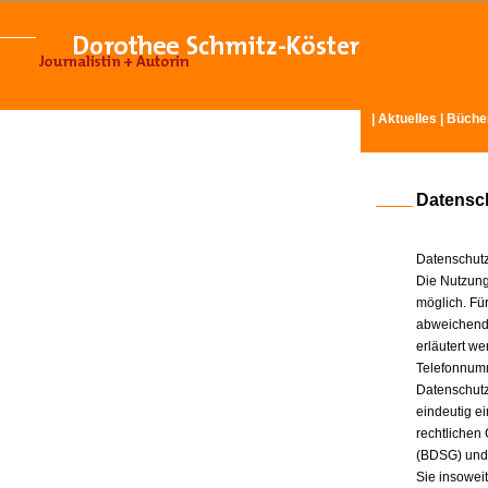
|
Aktuelles
|
Büche
Datensc
Datenschutz
Die Nutzung
möglich. Für
abweichende
erläutert w
Telefonnum
Datenschutz
eindeutig e
rechtlichen
(BDSG) und
Sie insowei