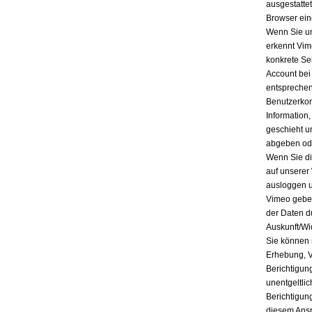
ausgestatte
Browser ein
Wenn Sie un
erkennt Vim
konkrete Se
Account bei
entsprechen
Benutzerkon
Information
geschieht u
abgeben ode
Wenn Sie di
auf unserer
ausloggen u
Vimeo geben
der Daten d
Auskunft/Wi
Sie können 
Erhebung, V
Berichtigun
unentgeltli
Berichtigun
diesem Ansp