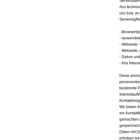
Serverdate
Aus technis
uns bzw. an
Serverlogfil
- Browserty
- verwendet
- Webseite,
- Webseite,
- Datum und 
- Ihre Intern
Diese anony
personenbez
bestimmte P
Internetauft
Kontaktmögl
Wir bieten I
ein Kontakt
gemachten 
gespeichert.
Daten mit D
erhoben werd