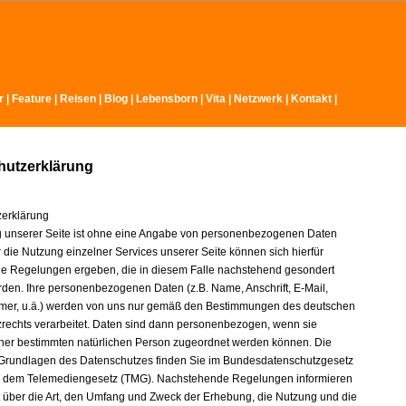
r
|
Feature
|
Reisen
|
Blog
|
Lebensborn
|
Vita
|
Netzwerk
|
Kontakt
|
hutzerklärung
erklärung
 unserer Seite ist ohne eine Angabe von personenbezogenen Daten
 die Nutzung einzelner Services unserer Seite können sich hierfür
 Regelungen ergeben, die in diesem Falle nachstehend gesondert
erden. Ihre personenbezogenen Daten (z.B. Name, Anschrift, E-Mail,
mer, u.ä.) werden von uns nur gemäß den Bestimmungen des deutschen
rechts verarbeitet. Daten sind dann personenbezogen, wenn sie
iner bestimmten natürlichen Person zugeordnet werden können. Die
 Grundlagen des Datenschutzes finden Sie im Bundesdatenschutzgesetz
 dem Telemediengesetz (TMG). Nachstehende Regelungen informieren
t über die Art, den Umfang und Zweck der Erhebung, die Nutzung und die