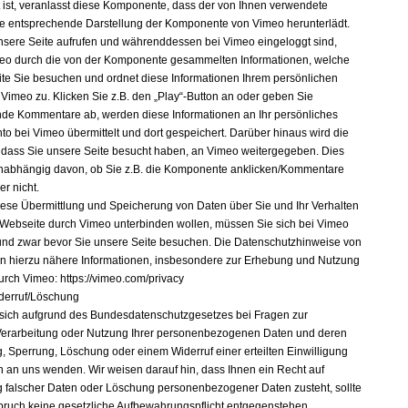
t ist, veranlasst diese Komponente, dass der von Ihnen verwendete
e entsprechende Darstellung der Komponente von Vimeo herunterlädt.
sere Seite aufrufen und währenddessen bei Vimeo eingeloggt sind,
eo durch die von der Komponente gesammelten Informationen, welche
ite Sie besuchen und ordnet diese Informationen Ihrem persönlichen
 Vimeo zu. Klicken Sie z.B. den „Play“-Button an oder geben Sie
de Kommentare ab, werden diese Informationen an Ihr persönliches
to bei Vimeo übermittelt und dort gespeichert. Darüber hinaus wird die
, dass Sie unsere Seite besucht haben, an Vimeo weitergegeben. Dies
nabhängig davon, ob Sie z.B. die Komponente anklicken/Kommentare
r nicht.
ese Übermittlung und Speicherung von Daten über Sie und Ihr Verhalten
 Webseite durch Vimeo unterbinden wollen, müssen Sie sich bei Vimeo
nd zwar bevor Sie unsere Seite besuchen. Die Datenschutzhinweise von
 hierzu nähere Informationen, insbesondere zur Erhebung und Nutzung
urch Vimeo: https://vimeo.com/privacy
derruf/Löschung
sich aufgrund des Bundesdatenschutzgesetzes bei Fragen zur
erarbeitung oder Nutzung Ihrer personenbezogenen Daten und deren
g, Sperrung, Löschung oder einem Widerruf einer erteilten Einwilligung
ch an uns wenden. Wir weisen darauf hin, dass Ihnen ein Recht auf
g falscher Daten oder Löschung personenbezogener Daten zusteht, sollte
ruch keine gesetzliche Aufbewahrungspflicht entgegenstehen.