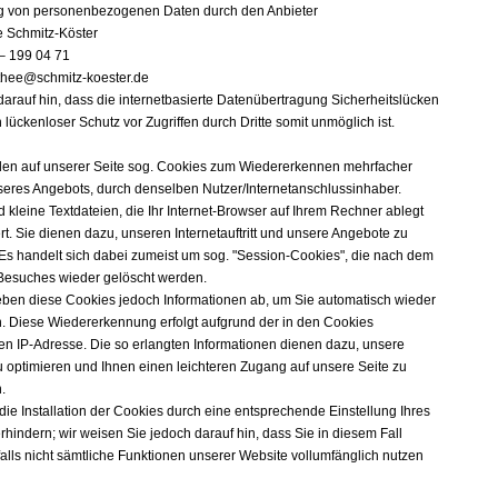
g von personenbezogenen Daten durch den Anbieter
e Schmitz-Köster
– 199 04 71
thee@schmitz-koester.de
darauf hin, dass die internetbasierte Datenübertragung Sicherheitslücken
n lückenloser Schutz vor Zugriffen durch Dritte somit unmöglich ist.
en auf unserer Seite sog. Cookies zum Wiedererkennen mehrfacher
eres Angebots, durch denselben Nutzer/Internetanschlussinhaber.
 kleine Textdateien, die Ihr Internet-Browser auf Ihrem Rechner ablegt
t. Sie dienen dazu, unseren Internetauftritt und unsere Angebote zu
 Es handelt sich dabei zumeist um sog. "Session-Cookies", die nach dem
Besuches wieder gelöscht werden.
eben diese Cookies jedoch Informationen ab, um Sie automatisch wieder
. Diese Wiedererkennung erfolgt aufgrund der in den Cookies
en IP-Adresse. Die so erlangten Informationen dienen dazu, unsere
 optimieren und Ihnen einen leichteren Zugang auf unsere Seite zu
.
die Installation der Cookies durch eine entsprechende Einstellung Ihres
hindern; wir weisen Sie jedoch darauf hin, dass Sie in diesem Fall
lls nicht sämtliche Funktionen unserer Website vollumfänglich nutzen