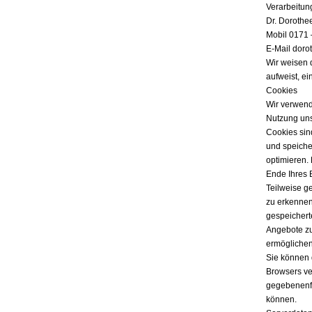
Verarbeitun
Dr. Dorothe
Mobil 0171 
E-Mail doro
Wir weisen 
aufweist, ei
Cookies
Wir verwend
Nutzung uns
Cookies sind
und speicher
optimieren.
Ende Ihres 
Teilweise g
zu erkennen
gespeichert
Angebote zu
ermöglichen
Sie können 
Browsers ver
gegebenenfa
können.