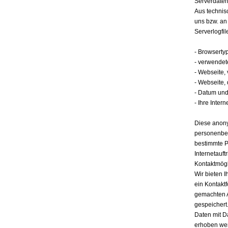
Serverdate
Aus technis
uns bzw. an
Serverlogfil
- Browserty
- verwendet
- Webseite,
- Webseite,
- Datum und 
- Ihre Intern
Diese anony
personenbez
bestimmte P
Internetauft
Kontaktmögl
Wir bieten I
ein Kontakt
gemachten 
gespeichert.
Daten mit D
erhoben werd