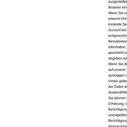
ausgestatte
Browser ein
Wenn Sie un
erkennt Vim
konkrete Se
Account bei
entsprechen
Benutzerkon
Information
geschieht u
abgeben ode
Wenn Sie di
auf unserer
ausloggen u
Vimeo geben
der Daten d
Auskunft/Wi
Sie können 
Erhebung, V
Berichtigun
unentgeltli
Berichtigun
diesem Ansp