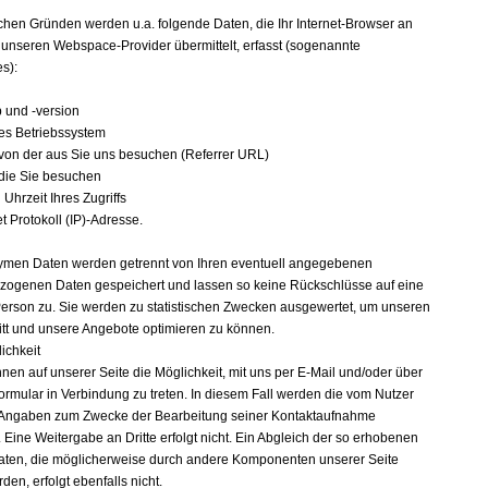
n
chen Gründen werden u.a. folgende Daten, die Ihr Internet-Browser an
 unseren Webspace-Provider übermittelt, erfasst (sogenannte
es):
p und -version
es Betriebssystem
 von der aus Sie uns besuchen (Referrer URL)
 die Sie besuchen
Uhrzeit Ihres Zugriffs
et Protokoll (IP)-Adresse.
men Daten werden getrennt von Ihren eventuell angegebenen
ogenen Daten gespeichert und lassen so keine Rückschlüsse auf eine
erson zu. Sie werden zu statistischen Zwecken ausgewertet, um unseren
ritt und unsere Angebote optimieren zu können.
ichkeit
hnen auf unserer Seite die Möglichkeit, mit uns per E-Mail und/oder über
formular in Verbindung zu treten. In diesem Fall werden die vom Nutzer
Angaben zum Zwecke der Bearbeitung seiner Kontaktaufnahme
 Eine Weitergabe an Dritte erfolgt nicht. Ein Abgleich der so erhobenen
aten, die möglicherweise durch andere Komponenten unserer Seite
en, erfolgt ebenfalls nicht.