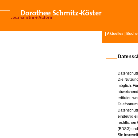
|
Aktuelles
|
Büche
Datensc
Datenschutz
Die Nutzung
möglich. Für
abweichende
erläutert w
Telefonnum
Datenschutz
eindeutig e
rechtlichen
(BDSG) und
Sie insowei