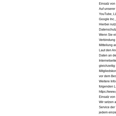
Einsatz vo
Auf unserer
YouTube, L
Google Inc.
Hierbei nutz
Datenschutz
Wenn Sie ein
Verbindung 
Mitteilung a
Laut den An
Daten an de
Internetsei
gleichzeiti
Mitgliedsko
vor dem Bes
Weitere Inf
folgenden Li
https://www.
Einsatz vo
Wir setzen 
Service der
jedem einze