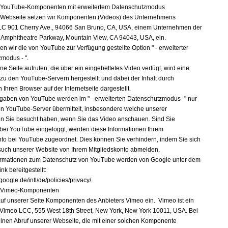
n YouTube-Komponenten mit erweitertem Datenschutzmodus
 Webseite setzen wir Komponenten (Videos) des Unternehmens
LC 901 Cherry Ave., 94066 San Bruno, CA, USA, einem Unternehmen der
, Amphitheatre Parkway, Mountain View, CA 94043, USA, ein.
en wir die von YouTube zur Verfügung gestellte Option " - erweiterter
modus - ".
e Seite aufrufen, die über ein eingebettetes Video verfügt, wird eine
zu den YouTube-Servern hergestellt und dabei der Inhalt durch
n Ihren Browser auf der Internetseite dargestellt.
gaben von YouTube werden im " - erweiterten Datenschutzmodus -" nur
n YouTube-Server übermittelt, insbesondere welche unserer
ten Sie besucht haben, wenn Sie das Video anschauen. Sind Sie
g bei YouTube eingeloggt, werden diese Informationen Ihrem
nto bei YouTube zugeordnet. Dies können Sie verhindern, indem Sie sich
uch unserer Website von Ihrem Mitgliedskonto abmelden.
ormationen zum Datenschutz von YouTube werden von Google unter dem
nk bereitgestellt:
google.de/intl/de/policies/privacy/
n Vimeo-Komponenten
auf unserer Seite Komponenten des Anbieters Vimeo ein. Vimeo ist ein
 Vimeo LCC, 555 West 18th Street, New York, New York 10011, USA. Bei
lnen Abruf unserer Webseite, die mit einer solchen Komponente