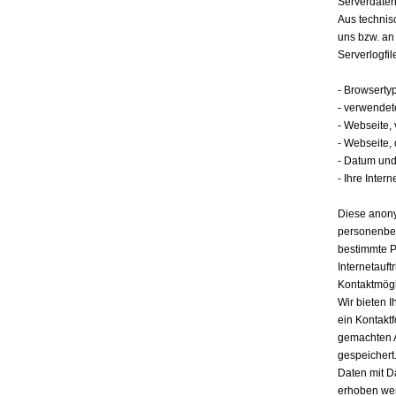
Serverdate
Aus technis
uns bzw. an
Serverlogfil
- Browserty
- verwendet
- Webseite,
- Webseite,
- Datum und 
- Ihre Intern
Diese anony
personenbez
bestimmte P
Internetauft
Kontaktmögl
Wir bieten I
ein Kontakt
gemachten 
gespeichert.
Daten mit D
erhoben werd