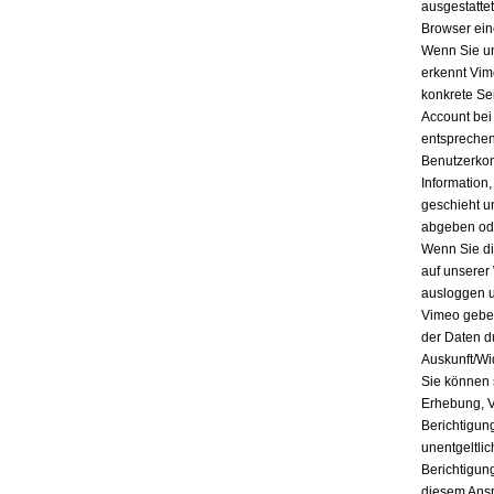
ausgestatte
Browser ein
Wenn Sie un
erkennt Vim
konkrete Se
Account bei
entsprechen
Benutzerkon
Information
geschieht u
abgeben ode
Wenn Sie di
auf unserer
ausloggen u
Vimeo geben
der Daten d
Auskunft/Wi
Sie können 
Erhebung, V
Berichtigun
unentgeltli
Berichtigun
diesem Ansp