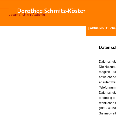
|
Aktuelles
|
Büche
Datensc
Datenschutz
Die Nutzung
möglich. Für
abweichende
erläutert w
Telefonnum
Datenschutz
eindeutig e
rechtlichen
(BDSG) und
Sie insowei