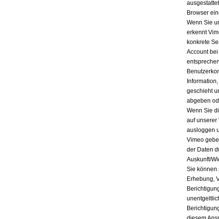
ausgestatte
Browser ein
Wenn Sie un
erkennt Vim
konkrete Se
Account bei
entsprechen
Benutzerkon
Information
geschieht u
abgeben ode
Wenn Sie di
auf unserer
ausloggen u
Vimeo geben
der Daten d
Auskunft/Wi
Sie können 
Erhebung, V
Berichtigun
unentgeltli
Berichtigun
diesem Ansp