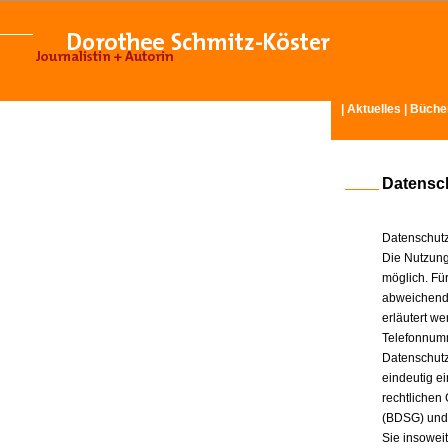
|
Aktuelles
|
Büche
Datensc
Datenschutz
Die Nutzung
möglich. Für
abweichende
erläutert w
Telefonnum
Datenschutz
eindeutig e
rechtlichen
(BDSG) und
Sie insowei