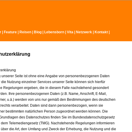
r
|
Feature
|
Reisen
|
Blog
|
Lebensborn
|
Vita
|
Netzwerk
|
Kontakt
|
hutzerklärung
erklärung
 unserer Seite ist ohne eine Angabe von personenbezogenen Daten
 die Nutzung einzelner Services unserer Seite können sich hierfür
 Regelungen ergeben, die in diesem Falle nachstehend gesondert
erden. Ihre personenbezogenen Daten (z.B. Name, Anschrift, E-Mail,
mer, u.ä.) werden von uns nur gemäß den Bestimmungen des deutschen
rechts verarbeitet. Daten sind dann personenbezogen, wenn sie
iner bestimmten natürlichen Person zugeordnet werden können. Die
 Grundlagen des Datenschutzes finden Sie im Bundesdatenschutzgesetz
 dem Telemediengesetz (TMG). Nachstehende Regelungen informieren
t über die Art, den Umfang und Zweck der Erhebung, die Nutzung und die