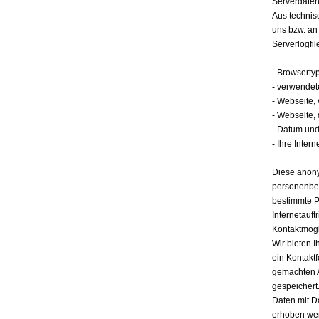
Serverdate
Aus technis
uns bzw. an
Serverlogfil
- Browserty
- verwendet
- Webseite,
- Webseite,
- Datum und 
- Ihre Intern
Diese anony
personenbez
bestimmte P
Internetauft
Kontaktmögl
Wir bieten I
ein Kontakt
gemachten 
gespeichert.
Daten mit D
erhoben werd