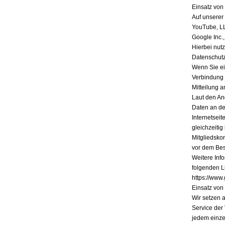
Einsatz vo
Auf unserer
YouTube, L
Google Inc.
Hierbei nutz
Datenschutz
Wenn Sie ein
Verbindung 
Mitteilung a
Laut den An
Daten an de
Internetsei
gleichzeiti
Mitgliedsko
vor dem Bes
Weitere Inf
folgenden Li
https://www.
Einsatz vo
Wir setzen 
Service der
jedem einze