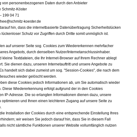
g von personenbezogenen Daten durch den Anbieter
e Schmitz-Köster
– 199 04 71
thee@schmitz-koester.de
darauf hin, dass die internetbasierte Datenübertragung Sicherheitslücken
n lückenloser Schutz vor Zugriffen durch Dritte somit unmöglich ist.
en auf unserer Seite sog. Cookies zum Wiedererkennen mehrfacher
eres Angebots, durch denselben Nutzer/Internetanschlussinhaber.
 kleine Textdateien, die Ihr Internet-Browser auf Ihrem Rechner ablegt
t. Sie dienen dazu, unseren Internetauftritt und unsere Angebote zu
 Es handelt sich dabei zumeist um sog. "Session-Cookies", die nach dem
Besuches wieder gelöscht werden.
eben diese Cookies jedoch Informationen ab, um Sie automatisch wieder
. Diese Wiedererkennung erfolgt aufgrund der in den Cookies
en IP-Adresse. Die so erlangten Informationen dienen dazu, unsere
 optimieren und Ihnen einen leichteren Zugang auf unsere Seite zu
.
die Installation der Cookies durch eine entsprechende Einstellung Ihres
hindern; wir weisen Sie jedoch darauf hin, dass Sie in diesem Fall
lls nicht sämtliche Funktionen unserer Website vollumfänglich nutzen