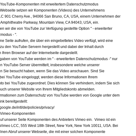
n YouTube-Komponenten mit erweitertem Datenschutzmodus
 Webseite setzen wir Komponenten (Videos) des Unternehmens
LC 901 Cherry Ave., 94066 San Bruno, CA, USA, einem Unternehmen der
, Amphitheatre Parkway, Mountain View, CA 94043, USA, ein.
en wir die von YouTube zur Verfügung gestellte Option " - erweiterter
modus - ".
e Seite aufrufen, die über ein eingebettetes Video verfügt, wird eine
zu den YouTube-Servern hergestellt und dabei der Inhalt durch
n Ihren Browser auf der Internetseite dargestellt.
gaben von YouTube werden im " - erweiterten Datenschutzmodus -" nur
n YouTube-Server übermittelt, insbesondere welche unserer
ten Sie besucht haben, wenn Sie das Video anschauen. Sind Sie
g bei YouTube eingeloggt, werden diese Informationen Ihrem
nto bei YouTube zugeordnet. Dies können Sie verhindern, indem Sie sich
uch unserer Website von Ihrem Mitgliedskonto abmelden.
ormationen zum Datenschutz von YouTube werden von Google unter dem
nk bereitgestellt:
google.de/intl/de/policies/privacy/
n Vimeo-Komponenten
auf unserer Seite Komponenten des Anbieters Vimeo ein. Vimeo ist ein
 Vimeo LCC, 555 West 18th Street, New York, New York 10011, USA. Bei
lnen Abruf unserer Webseite, die mit einer solchen Komponente