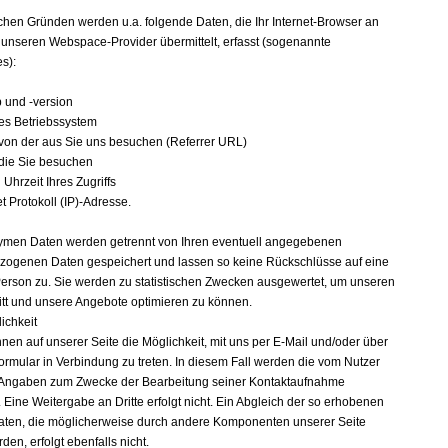
n
chen Gründen werden u.a. folgende Daten, die Ihr Internet-Browser an
 unseren Webspace-Provider übermittelt, erfasst (sogenannte
es):
p und -version
es Betriebssystem
 von der aus Sie uns besuchen (Referrer URL)
 die Sie besuchen
Uhrzeit Ihres Zugriffs
et Protokoll (IP)-Adresse.
men Daten werden getrennt von Ihren eventuell angegebenen
ogenen Daten gespeichert und lassen so keine Rückschlüsse auf eine
erson zu. Sie werden zu statistischen Zwecken ausgewertet, um unseren
ritt und unsere Angebote optimieren zu können.
ichkeit
hnen auf unserer Seite die Möglichkeit, mit uns per E-Mail und/oder über
formular in Verbindung zu treten. In diesem Fall werden die vom Nutzer
Angaben zum Zwecke der Bearbeitung seiner Kontaktaufnahme
 Eine Weitergabe an Dritte erfolgt nicht. Ein Abgleich der so erhobenen
aten, die möglicherweise durch andere Komponenten unserer Seite
en, erfolgt ebenfalls nicht.