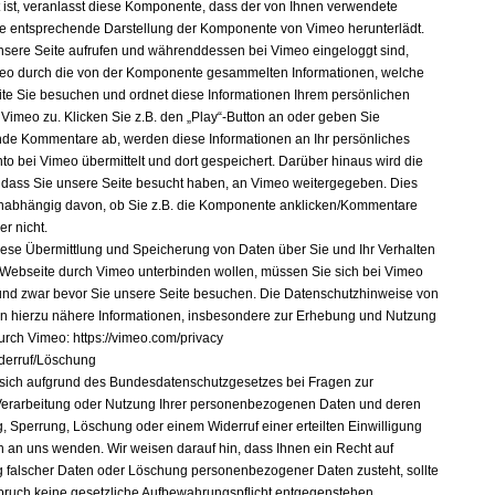
t ist, veranlasst diese Komponente, dass der von Ihnen verwendete
e entsprechende Darstellung der Komponente von Vimeo herunterlädt.
sere Seite aufrufen und währenddessen bei Vimeo eingeloggt sind,
eo durch die von der Komponente gesammelten Informationen, welche
ite Sie besuchen und ordnet diese Informationen Ihrem persönlichen
 Vimeo zu. Klicken Sie z.B. den „Play“-Button an oder geben Sie
de Kommentare ab, werden diese Informationen an Ihr persönliches
to bei Vimeo übermittelt und dort gespeichert. Darüber hinaus wird die
, dass Sie unsere Seite besucht haben, an Vimeo weitergegeben. Dies
nabhängig davon, ob Sie z.B. die Komponente anklicken/Kommentare
r nicht.
ese Übermittlung und Speicherung von Daten über Sie und Ihr Verhalten
 Webseite durch Vimeo unterbinden wollen, müssen Sie sich bei Vimeo
nd zwar bevor Sie unsere Seite besuchen. Die Datenschutzhinweise von
 hierzu nähere Informationen, insbesondere zur Erhebung und Nutzung
urch Vimeo: https://vimeo.com/privacy
derruf/Löschung
sich aufgrund des Bundesdatenschutzgesetzes bei Fragen zur
erarbeitung oder Nutzung Ihrer personenbezogenen Daten und deren
g, Sperrung, Löschung oder einem Widerruf einer erteilten Einwilligung
ch an uns wenden. Wir weisen darauf hin, dass Ihnen ein Recht auf
g falscher Daten oder Löschung personenbezogener Daten zusteht, sollte
ruch keine gesetzliche Aufbewahrungspflicht entgegenstehen.