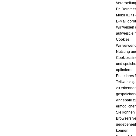
Verarbeitun
Dr. Dorothe
Mobil 0171 
E-Mail doro
Wir weisen 
aufweist, ei
Cookies
Wir verwend
Nutzung uns
Cookies sind
und speicher
optimieren.
Ende Ihres 
Teilweise g
zu erkennen
gespeichert
Angebote zu
ermöglichen
Sie können 
Browsers ver
gegebenenfa
können.