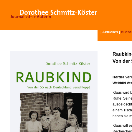
|
Aktuelles
|
Büche
Raubkin
Von der
Herder Ver
Weltbild Ve
Klaus wird 
Ruhe. Seine
ausgelöscht
einem Tisch
haben sie m
Klaus will 
Recherchen.