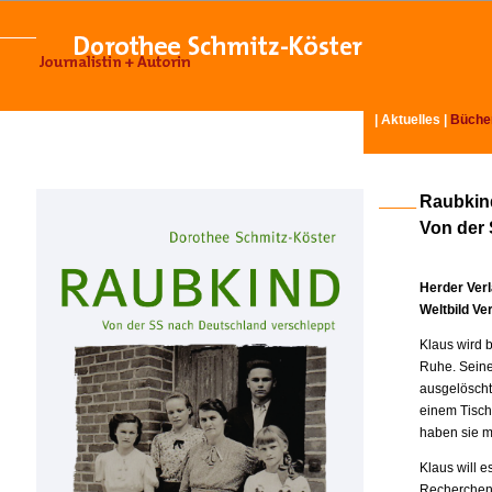
|
Aktuelles
|
Büche
Raubkin
Von der
Herder Ver
Weltbild Ve
Klaus wird 
Ruhe. Seine
ausgelöscht
einem Tisch
haben sie m
Klaus will 
Recherchen.