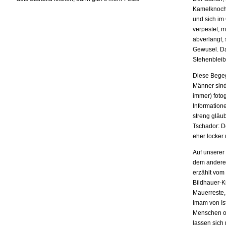
Kamelknoche
und sich im 
verpestet, 
abverlangt,
Gewusel. Da
Stehenbleib
Diese Begeg
Männer sind 
immer) foto
Information
streng gläu
Tschador: D
eher locker
Auf unserer
dem anderen
erzählt vom
Bildhauer-Ku
Mauerreste,
Imam von Is
Menschen od
lassen sich