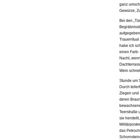
ganz umschl
Gewürze, Zu
Bei den „Tür
Begräbnisst
aufgegeben 
Trauerritua
habe ich sc
einen Farb-
Nacht, wenn
Dachterrass
Wein schnel
Stunde um S
Durch telle
Ziegen und 
deren Braun
bewachsene 
Teerstraße u
sie herstell
Militärposte
das Petroche
Schornstein