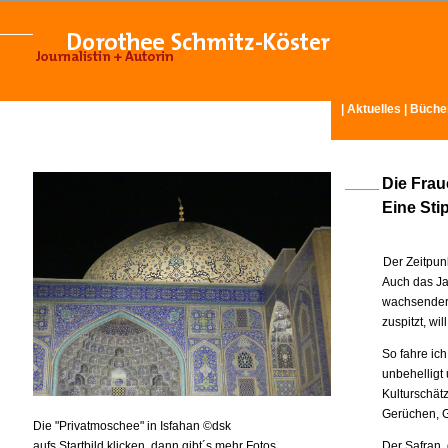
|
Aktuelles
|
Büche
Die Frau
Eine Stip
Der Zeitpun
Auch das Ja
wachsender 
zuspitzt, wil
So fahre ic
unbehelligt
Kulturschätz
Gerüchen, G
Die "Privatmoschee" in Isfahan ©dsk
aufs Startbild klicken, dann gibt´s mehr Fotos
Der Safran,