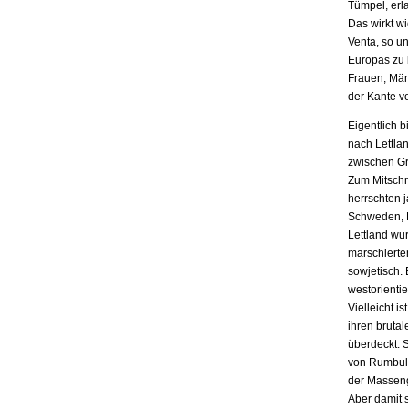
Tümpel, erl
Das wirkt wi
Venta, so un
Europas zu b
Frauen, Män
der Kante v
Eigentlich b
nach Lettla
zwischen Gr
Zum Mitschr
herrschten 
Schweden, P
Lettland wur
marschierte
sowjetisch.
westorientie
Vielleicht i
ihren bruta
überdeckt. S
von Rumbula
der Masseng
Aber damit 