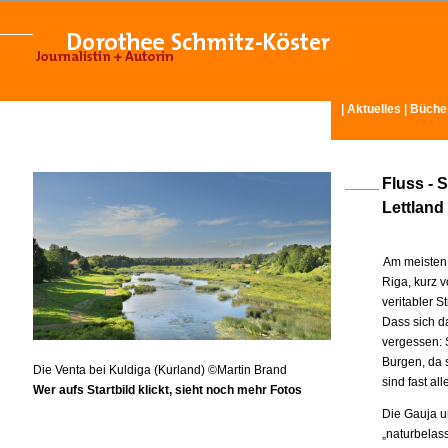
|
Aktuelles
|
Büche
Fluss - 
Lettlan
Am meisten 
Riga, kurz 
veritabler S
Dass sich d
vergessen: S
Burgen, da 
Die Venta bei Kuldiga (Kurland) ©Martin Brand
sind fast al
Wer aufs Startbild klickt, sieht noch mehr Fotos
Die Gauja un
„naturbelass