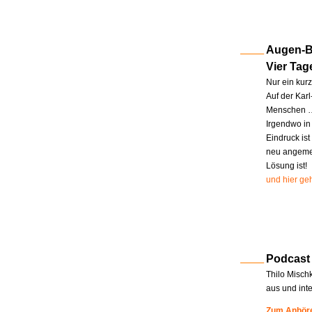
Augen-Bl
Vier Tag
Nur ein kur
Auf der Kar
Menschen … 
Irgendwo in
Eindruck ist
neu angemel
Lösung ist!
und hier geh
Podcast
Thilo Misch
aus und int
Zum Anhöre