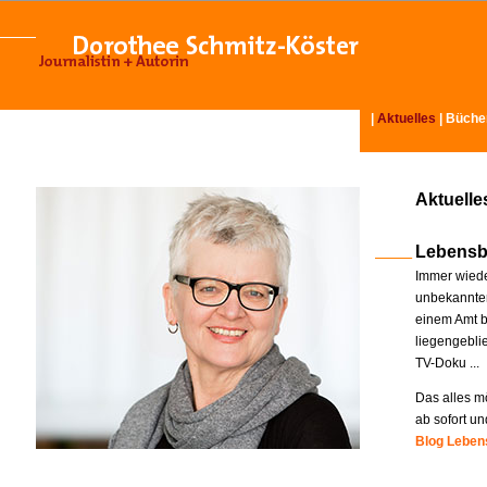
|
Aktuelles
|
Büche
Aktuelle
Lebensb
Immer wiede
unbekannter
einem Amt b
liegengebli
TV-Doku ...
Das alles mö
ab sofort un
Blog Lebens