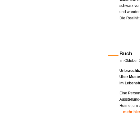
schwarz von
und wandern
Die Realität
Buch
Im Oktober 
Unbrauchba
Über Muste
im Lebensb
Eine Person
Ausstellung
Heime, um di
...
mehr hie