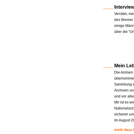
Intervie
Verräter, me
des Bremer 
einige Männe
über die "U
Mein Le
Die Arolsen
übernommen.
Sammlung en
Archiven un
und vor all
Mir ist es w
Nationalsoz
sicheren un
Im August 2
mehr dazu 