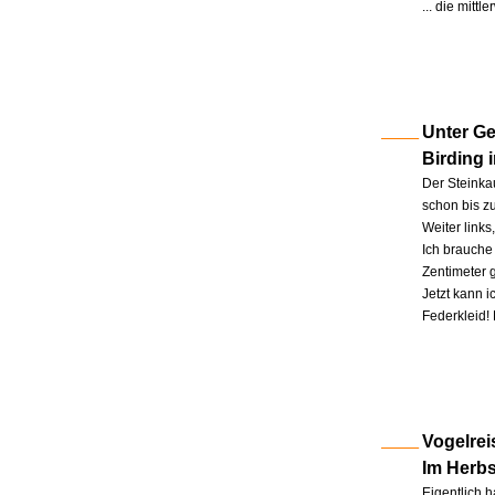
... die mitt
Unter Ge
Birding 
Der Steinkau
schon bis zu
Weiter link
Ich brauche 
Zentimeter 
Jetzt kann 
Federkleid!
Vogelrei
Im Herb
Eigentlich h