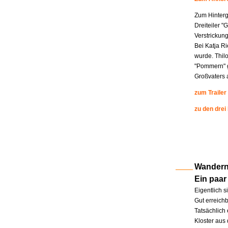
Zum Hinterg
Dreiteiler "
Verstrickung
Bei Katja R
wurde. Thil
"Pommern" g
Großvaters a
zum Trailer
zu den drei
Wandern 
Ein paar
Eigentlich s
Gut erreichb
Tatsächlich 
Kloster aus