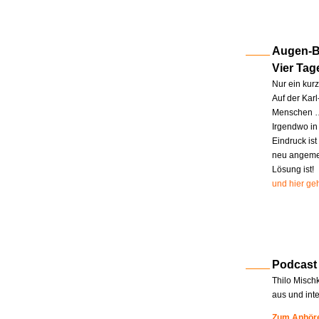
Augen-Bl
Vier Tag
Nur ein kur
Auf der Kar
Menschen … 
Irgendwo in
Eindruck ist
neu angemel
Lösung ist!
und hier geh
Podcast
Thilo Misch
aus und int
Zum Anhöre