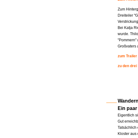
Zum Hinterg
Dreiteiler "
Verstrickung
Bei Katja R
wurde. Thil
"Pommern" g
Großvaters a
zum Trailer
zu den drei
Wandern 
Ein paar
Eigentlich s
Gut erreichb
Tatsächlich 
Kloster aus