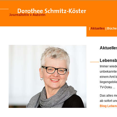
|
Aktuelles
|
Büche
Aktuelle
Lebensb
Immer wiede
unbekannter
einem Amt b
liegengebli
TV-Doku ...
Das alles mö
ab sofort un
Blog Lebens