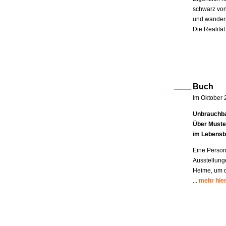
schwarz von
und wandern
Die Realität
Buch
Im Oktober 
Unbrauchba
Über Muste
im Lebensb
Eine Person
Ausstellung
Heime, um di
...
mehr hie