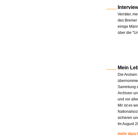
Intervie
Verräter, me
des Bremer 
einige Männe
über die "U
Mein Le
Die Arolsen
übernommen.
Sammlung en
Archiven un
und vor all
Mir ist es w
Nationalsoz
sicheren un
Im August 2
mehr dazu 