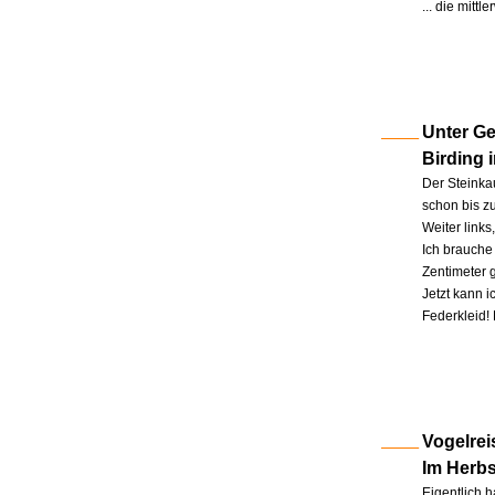
... die mitt
Unter Ge
Birding 
Der Steinkau
schon bis zu
Weiter link
Ich brauche 
Zentimeter 
Jetzt kann 
Federkleid!
Vogelrei
Im Herb
Eigentlich h