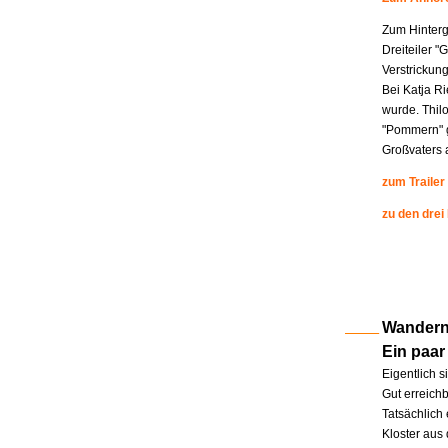
Zum Hinterg
Dreiteiler "
Verstrickung
Bei Katja R
wurde. Thil
"Pommern" g
Großvaters a
zum Trailer
zu den drei
Wandern 
Ein paar
Eigentlich s
Gut erreichb
Tatsächlich 
Kloster aus