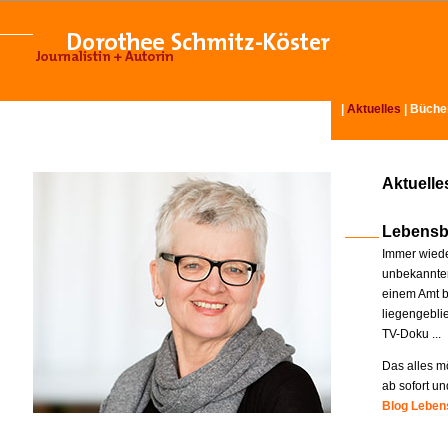
|
Aktuelles
|
Büche
Aktuelle
Lebensb
Immer wiede
unbekannter
einem Amt b
liegengebli
TV-Doku ...
Das alles mö
ab sofort un
Blog Lebens