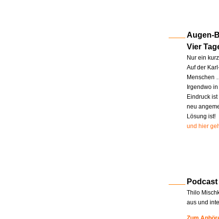
Augen-Bl
Vier Tag
Nur ein kur
Auf der Kar
Menschen … 
Irgendwo in
Eindruck ist
neu angemel
Lösung ist!
und hier geh
Podcast
Thilo Misch
aus und int
Zum Anhöre