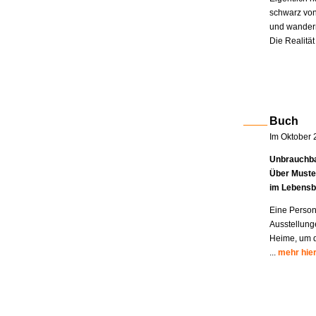
schwarz von
und wandern
Die Realität
Buch
Im Oktober 
Unbrauchba
Über Muste
im Lebensb
Eine Person
Ausstellung
Heime, um di
...
mehr hie