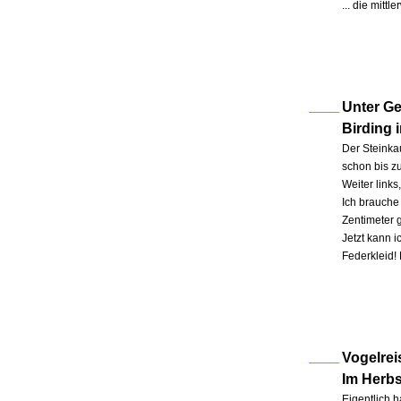
... die mitt
Unter Ge
Birding 
Der Steinkau
schon bis zu
Weiter link
Ich brauche 
Zentimeter 
Jetzt kann 
Federkleid!
Vogelrei
Im Herb
Eigentlich h