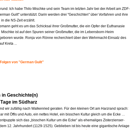
rund: Ich habe Thilo Mischke und sein Team im letzten Jahr bei der Arbeit am ZDF-
German Guilt" unterstützt. Darin werden drei "Geschichten" über Vorfahren und ihre
 in die NS-Zeit erzählt.
iemann geht es um das Schicksal ihrer Großmutter, die ein Opfer der Euthanasie
o Mischke ist auf den Spuren seiner Großmutter, die im Lebensborn-Heim
eboren wurde. Ronja von Rönne recherchiert über den Wehrmacht-Einsatz des
uf Kreta ...
 Folgen von "German Guilt"
in Geschichte(n)
 Tage im Südharz
ind wir zufällig nach Walkenried geraten. Für den kleinen Ort am Harzrand sprach:
ar mit Öffis und Auto, ein nettes Hotel, ein bisschen Kultur gleich um die Ecke …
entpuppte sich das „bisschen Kultur um die Ecke“ als ehemaliges Zisterzienser-
 dem 12. Jahrhundert (1129-1525). Geblieben ist bis heute eine gigantische Anlage