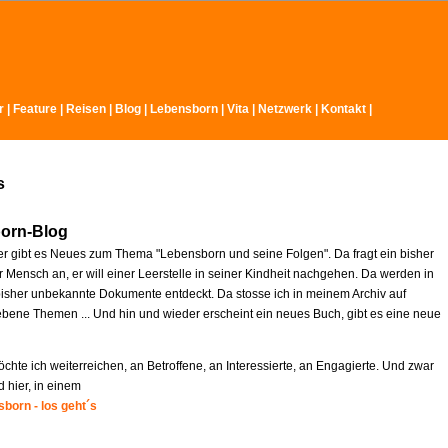
r
|
Feature
|
Reisen
|
Blog
|
Lebensborn
|
Vita
|
Netzwerk
|
Kontakt
|
s
orn-Blog
r gibt es Neues zum Thema "Lebensborn und seine Folgen". Da fragt ein bisher
 Mensch an, er will einer Leerstelle in seiner Kindheit nachgehen. Da werden in
isher unbekannte Dokumente entdeckt. Da stosse ich in meinem Archiv auf
ebene Themen ... Und hin und wieder erscheint ein neues Buch, gibt es eine neue
chte ich weiterreichen, an Betroffene, an Interessierte, an Engagierte. Und zwar
d hier, in einem
born - los geht´s