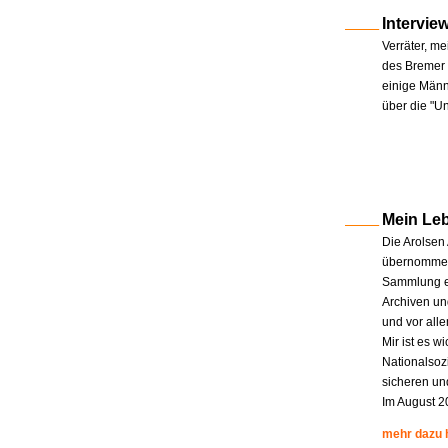
Intervie
Verräter, me
des Bremer 
einige Männe
über die "U
Mein Le
Die Arolsen
übernommen.
Sammlung en
Archiven un
und vor all
Mir ist es w
Nationalsoz
sicheren un
Im August 2
mehr dazu 