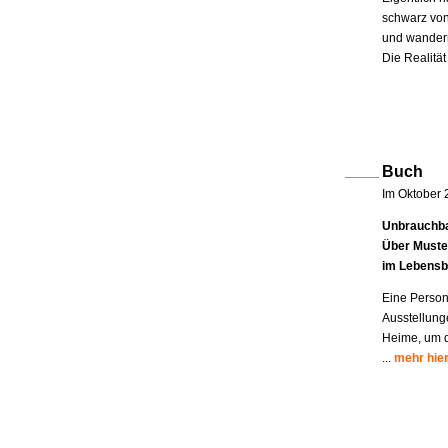
schwarz von
und wandern
Die Realität
Buch
Im Oktober 
Unbrauchba
Über Muste
im Lebensb
Eine Person
Ausstellung
Heime, um di
...
mehr hie