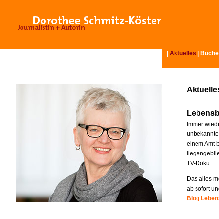
|
Aktuelles
|
Büche
Aktuelle
Lebensb
Immer wiede
unbekannter
einem Amt b
liegengebli
TV-Doku ...
Das alles mö
ab sofort un
Blog Lebens