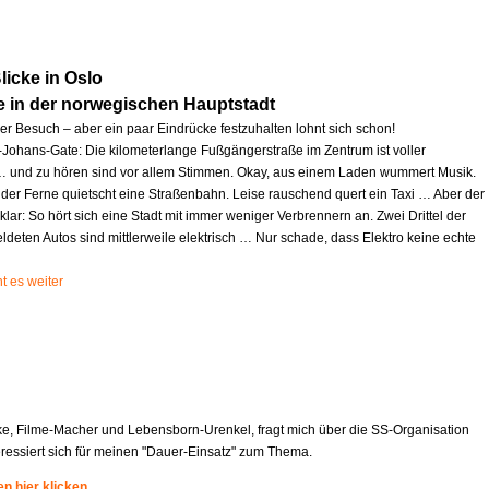
icke in Oslo
e in der norwegischen Hauptstadt
zer Besuch – aber ein paar Eindrücke festzuhalten lohnt sich schon!
l-Johans-Gate: Die kilometerlange Fußgängerstraße im Zentrum ist voller
und zu hören sind vor allem Stimmen. Okay, aus einem Laden wummert Musik.
 der Ferne quietscht eine Straßenbahn. Leise rauschend quert ein Taxi … Aber der
 klar: So hört sich eine Stadt mit immer weniger Verbrennern an. Zwei Drittel der
deten Autos sind mittlerweile elektrisch … Nur schade, dass Elektro keine echte
t es weiter
ke, Filme-Macher und Lebensborn-Urenkel, fragt mich über die SS-Organisation
eressiert sich für meinen "Dauer-Einsatz" zum Thema.
n hier klicken