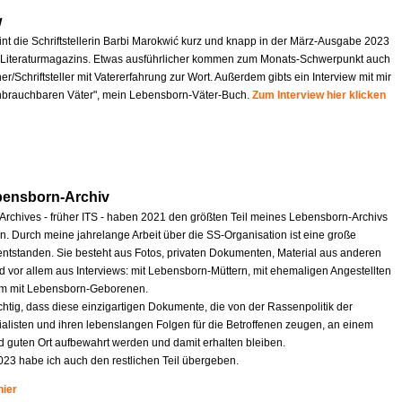
w
int die Schriftstellerin Barbi Marokwić kurz und knapp in der März-Ausgabe 2023
Literaturmagazins. Etwas ausführlicher kommen zum Monats-Schwerpunkt auch
r/Schriftsteller mit Vatererfahrung zur Wort. Außerdem gibts ein Interview mit mir
nbrauchbaren Väter", mein Lebensborn-Väter-Buch.
Zum Interview hier klicken
bensborn-Archiv
 Archives - früher ITS - haben 2021 den größten Teil meines Lebensborn-Archivs
 Durch meine jahrelange Arbeit über die SS-Organisation ist eine große
tstanden. Sie besteht aus Fotos, privaten Dokumenten, Material aus anderen
d vor allem aus Interviews: mit Lebensborn-Müttern, mit ehemaligen Angestellten
em mit Lebensborn-Geborenen.
ichtig, dass diese einzigartigen Dokumente, die von der Rassenpolitik der
ialisten und ihren lebenslangen Folgen für die Betroffenen zeugen, an einem
d guten Ort aufbewahrt werden und damit erhalten bleiben.
023 habe ich auch den restlichen Teil übergeben.
hier