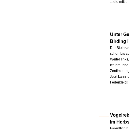
... die mitt
Unter Ge
Birding 
Der Steinkau
schon bis zu
Weiter link
Ich brauche 
Zentimeter 
Jetzt kann 
Federkleid!
Vogelrei
Im Herb
Eigentlich h