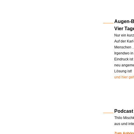
Augen-Bl
Vier Tag
Nur ein kur
Auf der Kar
Menschen … 
Irgendwo in
Eindruck ist
neu angemel
Lösung ist!
und hier geh
Podcast
Thilo Misch
aus und int
Zum Anhöre