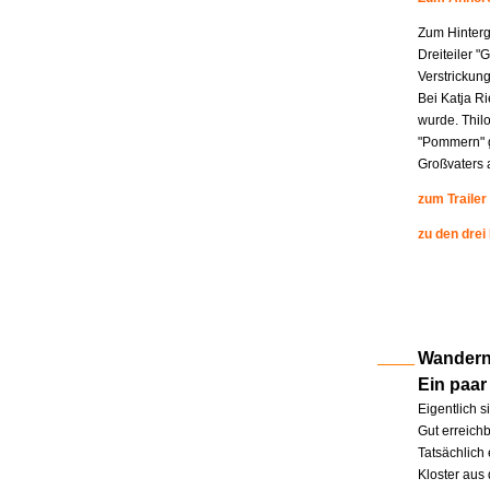
Zum Hinterg
Dreiteiler "
Verstrickung
Bei Katja R
wurde. Thil
"Pommern" g
Großvaters a
zum Trailer
zu den drei
Wandern 
Ein paar
Eigentlich s
Gut erreichb
Tatsächlich 
Kloster aus