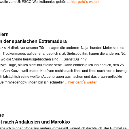
lerweile zum UNESCO-Weltkulturerbe gehört ...
hier geht´s weiter
iern
in der spanischen Extremadura
z sitzt direkt vor unserer Tür … sagen die anderen. Naja, hundert Meter sind es
r Trockenmauer, auf der er angeblich sitzt. Siehst du ihn, fragen die anderen. Nö.
s, wo die Steine herausgebrochen sind … Siehst Du ihn?
zwei Tage, bis ich nicht nur Steine sehe. Dann entdecke ich ihn endlich, den 25
großen Kauz - weil es den Kopf von rechts nach links und links nach rechts bewegt.
ich tatsächlich seine weißen Augenbrauen ausmachen und das braun-gefleckte
 Beim Wiedehopf-Finden bin ich schneller ...
hier geht´s weiter
se
st nach Andalusien und Marokko
abe ich mir den Vogelzug anders vorgestellt. Eigentlich dachte ich, der Himmel sei