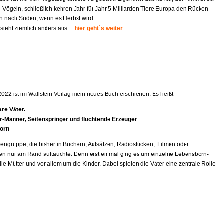
 Vögeln, schließlich kehren Jahr für Jahr 5 Milliarden Tiere Europa den Rücken
 nach Süden, wenn es Herbst wird.
 sieht ziemlich anders aus ...
hier geht´s weiter
2022 ist im Wallstein Verlag mein neues Buch erschienen. Es heißt
re Väter.
r-Mä
nner, Seitenspringer und flüchtende Erzeuger
orn
engruppe, die bisher in Büchern, Aufsätzen, Radiostücken, Filmen oder
en nur am Rand auftauchte. Denn erst einmal ging es um einzelne Lebensborn-
e Mütter und vor allem um die Kinder. Dabei spielen die Väter eine zentrale Rolle
r